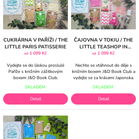
i
d
s
u
p
k
r
t
o
ů
d
CUKRÁRNA V PAŘÍŽI / THE
ČAJOVNA V TOKIU / THE
u
LITTLE PARIS PATISSERIE
LITTLE TEASHOP IN
k
1 099 Kč
TOKYO
1 099 Kč
od
od
t
ů
Vydejte se do láskou proslulé
Nechte se vtáhnout do děje s
Paříže s knižním zážitkovým
knižním boxem J&D Book Club a
boxem J&D Book Club.
vydejte se za krásami Japonska.
SKLADEM
SKLADEM
Detail
Detail