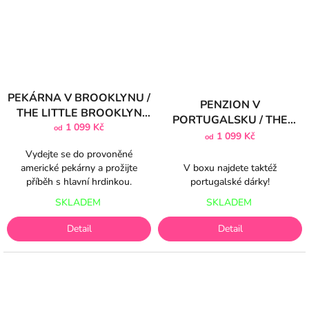
PEKÁRNA V BROOKLYNU /
PENZION V
THE LITTLE BROOKLYN
PORTUGALSKU / THE
BAKERY
1 099 Kč
od
HOTEL BY THE SEA
1 099 Kč
od
Vydejte se do provoněné
V boxu najdete taktéž
americké pekárny a prožijte
portugalské dárky!
příběh s hlavní hrdinkou.
SKLADEM
SKLADEM
Detail
Detail