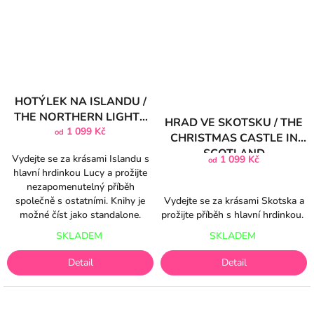
HOTÝLEK NA ISLANDU /
THE NORTHERN LIGHTS
HRAD VE SKOTSKU / THE
LODGE
1 099 Kč
od
CHRISTMAS CASTLE IN
SCOTLAND
Vydejte se za krásami Islandu s
1 099 Kč
od
hlavní hrdinkou Lucy a prožijte
nezapomenutelný příběh
společně s ostatními. Knihy je
Vydejte se za krásami Skotska a
možné číst jako standalone.
prožijte příběh s hlavní hrdinkou.
SKLADEM
SKLADEM
Detail
Detail