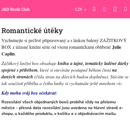
Přejít
Náku
Hledat
M
na
Přihlášení
J&D Book Club
CZK
obsah
koší
Romantické útěky
Vychutnejte si pečlivě připravovaný a s láskou balený ZÁŽITKOVÝ
Julie
BOX z úžasné knižní série od všemi romantičkami oblíbené
Caplin
.
Zážitkový knižní box obsahuje
knihu a tajné, tematicky laděné dárky
spojené s příběhem
, které si otevíráte postupně během čtení
na
daných stranách
(čísla stran na dárcích budou doplněna). Stáváte se
tak součástí příběhu a četbu knihy si vychutnáte ještě mnohem víc.
Kdy mohu svůj box očekávat:
Rozesílání všech objednaných boxů probíhá vždy na přelomu
měsíce - přesná data rozesílání jsou uvedena na hlavní straně e-
shopu, u každého produktu, v košíku a v objednávacím mailu.