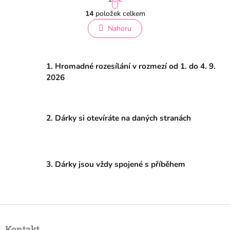
t
O
r
14
položek celkem
v
á
l
Nahoru
n
á
k
o
d
v
a
á
1. Hromadné rozesílání v rozmezí od 1. do 4. 9.
c
n
í
2026
í
p
r
v
k
2. Dárky si otevíráte na daných stranách
y
v
ý
p
i
3. Dárky jsou vždy spojené s příběhem
s
u
Z
á
Kontakt