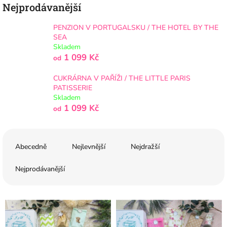
Nejprodávanější
PENZION V PORTUGALSKU / THE HOTEL BY THE
SEA
Skladem
1 099 Kč
od
CUKRÁRNA V PAŘÍŽI / THE LITTLE PARIS
PATISSERIE
Skladem
1 099 Kč
od
Ř
a
Abecedně
Nejlevnější
Nejdražší
z
e
Nejprodávanější
n
í
V
p
ý
r
p
o