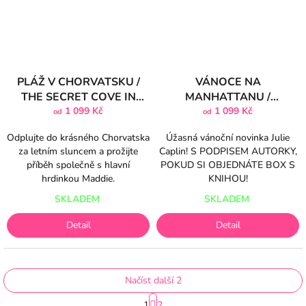
PLÁŽ V CHORVATSKU /
VÁNOCE NA
THE SECRET COVE IN
MANHATTANU /
CROATIA
1 099 Kč
CHRISTMAS ON FIFTH
1 099 Kč
od
od
AVENUE
Odplujte do krásného Chorvatska
Úžasná vánoční novinka Julie
za letním sluncem a prožijte
Caplin! S PODPISEM AUTORKY,
příběh společně s hlavní
POKUD SI OBJEDNÁTE BOX S
hrdinkou Maddie.
KNIHOU!
SKLADEM
SKLADEM
Detail
Detail
Načíst další 2
S
1
2