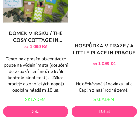
DOMEK V IRSKU / THE
COSY COTTAGE IN
HOSPŮDKA V PRAZE / A
IRELAND
1 099 Kč
od
LITTLE PLACE IN PRAGUE
Tento box prosím objednávejte
1 099 Kč
od
pouze na výdejní místa (doručení
do Z-boxů není možné kvůli
kontrole plnoletosti). Zákaz
Nejočekávanější novinka Julie
prodeje alkoholických nápojů
Caplin z naší rodné země!
osobám mladším 18 let.
SKLADEM
SKLADEM
Detail
Detail