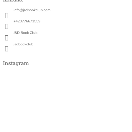
p
a
info
@
jadbookclub.com
t
í
+420776671559
J&D Book Club
jadbookclub
Instagram