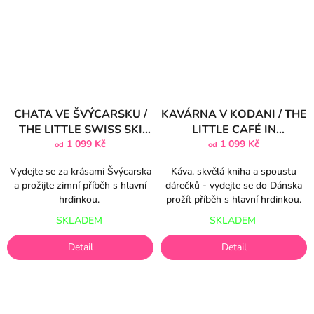
CHATA VE ŠVÝCARSKU /
KAVÁRNA V KODANI / THE
THE LITTLE SWISS SKI
LITTLE CAFÉ IN
CHALET
1 099 Kč
COPENHAGEN
1 099 Kč
od
od
Vydejte se za krásami Švýcarska
Káva, skvělá kniha a spoustu
a prožijte zimní příběh s hlavní
dárečků - vydejte se do Dánska
hrdinkou.
prožít příběh s hlavní hrdinkou.
SKLADEM
SKLADEM
Detail
Detail