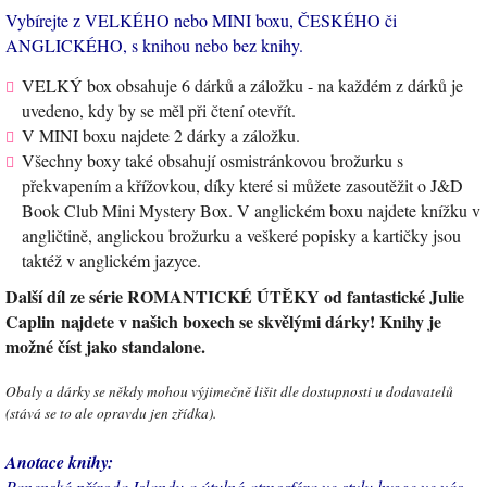
Vybírejte z VELKÉHO nebo MINI boxu, ČESKÉHO či
ANGLICKÉHO, s knihou nebo bez knihy.
VELKÝ box obsahuje 6 dárků a záložku - na každém z dárků je
uvedeno, kdy by se měl při čtení otevřít.
V MINI boxu najdete 2 dárky a záložku.
Všechny boxy také obsahují osmistránkovou brožurku s
překvapením a křížovkou, díky které si můžete zasoutěžit o J&D
Book Club Mini Mystery Box. V anglickém boxu najdete knížku v
angličtině, anglickou brožurku a veškeré popisky a kartičky jsou
taktéž v anglickém jazyce.
Další díl ze série ROMANTICKÉ ÚTĚKY od fantastické Julie
Caplin najdete v našich boxech se skvělými dárky! Knihy je
možné číst jako standalone.
Obaly a dárky se někdy mohou výjimečně lišit dle dostupnosti u dodavatelů
(stává se to ale opravdu jen zřídka).
Anotace knihy:
Panenská příroda Islandu a útulná atmosféra ve stylu hygge ve vás