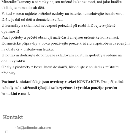
Minerální kameny a náramky nejsou určené ke konzumaci, ani jako hračka –
ukládejte mimo dosah dětí.
Pokud v boxu najdete světelné ozdoby na baterie, nenechávejte bez dozoru.
Držte je dál od dětí a domácích zvířat.
U keramiky a skla hrozí nebezpečí pořezání při rozbití. Dbejte zvýšené
opatrnosti!
Psací potřeby a pečetě obsahují malé části a nejsou určené ke konzumaci.
Kosmetické přípravky v boxu používejte pouze k účelu a způsobem uvedeným
na obalu či v příbalovém letáku.
U potravin dodržujte doporučené skladování a datum spotřeby uvedené na
obalu výrobku.
Obaly a předměty z boxu, které doslouží, likvidujte v souladu s místními
předpisy.
Povinné kontaktní údaje jsou uvedeny v sekci KONTAKTY. Pro případné
nehody nebo stížnosti týkající se bezpečnosti výrobku použijte prosím
kontaktní e-mail.
Z
á
Kontakt
p
a
info
@
jadbookclub.com
t