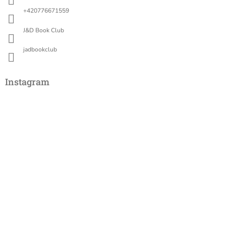
í
+420776671559
J&D Book Club
jadbookclub
Instagram