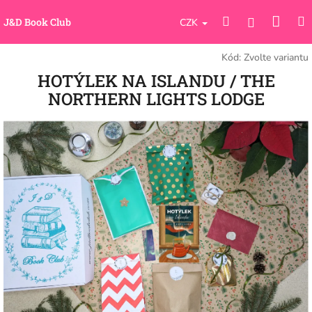
Přejít
Náku
Hledat
M
na
Přihlášení
J&D Book Club
CZK
obsah
koší
Kód:
Zvolte variantu
HOTÝLEK NA ISLANDU / THE
NORTHERN LIGHTS LODGE