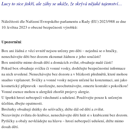
Lucy to sice jiskří, ale záhy se ukáže, že skrývá nějaké tajemství…
Náležitosti dle Nařízení Evropského parlamentu a Rady (EU) 2023/988 ze dne
10. května 2023 o obecné bezpečnosti výrobků:
Upozornění
:
Box ani žádná z věcí uvnitř nejsou určeny pro děti – nejedná se o hračky,
nenechávejte děti bez dozoru zkoumat žádnou z jeho součástí!
Box umístěte mimo dosah dětí a domácích zvířat, obsahuje malé části!
Pokud box obsahuje svíčku či vonné vosky, dodržujte bezpečnostní informace
na nich uvedené. Nenechávejte bez dozoru a v blízkosti předmětů, které mohou
snadno vzplanout. Svíčky a vonné vosky nejsou určené ke konzumaci, ani jako
kosmetický přípravek - neolizujte, neochutnávejte, omezte kontakt s pokožkou!
Vonné esence mohou u alergiků zhoršit projevy alergie.
U šperků hrozí nebezpečí vdechnutí a udušení. Používejte pouze k určeným
účelům, dbejte opatrnosti.
Brožurky obsahují drátky do sešívačky, držte dál od dětí a zvířat.
Nezavírejte zvířata do krabice, nenechávejte děti hrát si s krabicemi bez dozoru.
Pytlíčky a obaly nevkládejte na hlavu – hrozí nebezpečí udušení, držte mimo
dosah dětí.