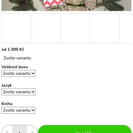
od
1 099 Kč
Měrná
Zvolte variantu
cena:
Velikost boxu
Jazyk
Kniha