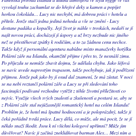
vyvolají touhu zachumlat se do hřejivé deky u kamen a popíjet
horkou čokoládu… Lucy nic nechybí, má dobrou práci v hotelu a
přítele. Jenže stačí jedna jediná nehoda a vše se změní - Lucy
dostane padáka a kopačky. Její život je náhle v troskách, nedaří se jí
najít novou práci, docházejí jí úspory a už brzy nezbude nic jiného
než se přestěhovat zpátky k rodičům, a to za žádnou cenu nechce.
Takže když jí personální agentura nabídne místo manažerky hotýlku
Polární záře na Islandu, okamžitě přijme i přes to, že nesnáší zimu.
Po příjezdu se nemůže zbavit dojmu, že udělala chybu. Jako šéfová
se navíc uvede naprostým trapasem, takže pochybuje, jak ji podřízení
přijmou. Jenže pak jako by jí osud dal znamení, že má zůstat. V noci
se na nebi roztančí polární záře a Lucy se při sledování toho
fascinující podívané rozhodne vytěžit z téhle životní příležitosti co
nejvíc. Využije všech svých znalostí a zkušeností a postará se, aby se
z Polární záře stal nejúžasnější romantický hotel na celém Islandu!
Problém je, že hotel má špatné hodnocení a je poloprázdný, takže ji
čeká pořádně tvrdá práce. Lucy dělá, co může, ale má pocit, že se jí
někdo snaží škodit. Jsou k ní všichni kolegové upřímní? Může jim
důvěřovat? Navíc ji začíná zneklidňovat barman Alex… Mezi ním a