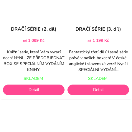
DRAČÍ SÉRIE (2. díl)
DRAČÍ SÉRIE (3. díl)
1 099 Kč
1 199 Kč
od
od
Knižní série, která Vám vyrazí
Fantastický třetí díl úžasné série
dech! NYNÍ LZE PŘEDOBJEDNAT
právě v našich boxech! V české,
BOX SE SPECIÁLNÍM VYDÁNÍM
anglické i slovenské verzi! Nyní i
KNIHY!
SPECIÁLNÍ VYDÁNÍ...
SKLADEM
SKLADEM
Detail
Detail