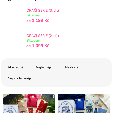
DRAČÍ SÉRIE (3. díl)
Skladem
1 199 Kč
od
DRAČÍ SÉRIE (2. díl)
Skladem
1 099 Kč
od
Ř
a
Abecedně
Nejlevnější
Nejdražší
z
e
Nejprodávanější
n
í
V
p
ý
r
p
o
i
d