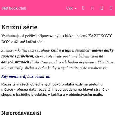
Přejít
Náku
Hledat
M
na
Přihlášení
J&D Book Club
CZK
obsah
koší
Knižní série
Vychutnejte si pečlivě připravovaný a s láskou balený ZÁŽITKOVÝ
BOX z úžasné knižní série.
Zážitkový knižní box obsahuje
knihu a tajné, tematicky laděné dárky
spojené s příběhem
, které si otevíráte postupně během čtení
na
daných stranách
(čísla stran na dárcích budou doplněna). Stáváte se
tak součástí příběhu a četbu knihy si vychutnáte ještě mnohem víc.
Kdy mohu svůj box očekávat:
Rozesílání všech objednaných boxů probíhá vždy na přelomu
měsíce - přesná data rozesílání jsou uvedena na hlavní straně e-
shopu, u každého produktu, v košíku a v objednávacím mailu.
Nejprodávanější