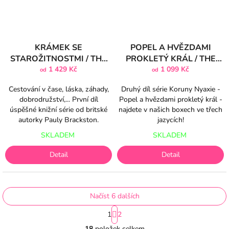
KRÁMEK SE
POPEL A HVĚZDAMI
STAROŽITNOSTMI / THE
PROKLETÝ KRÁL / THE
LITTLE SHOP OF FOUND
1 429 Kč
ASHES AND THE STAR-
1 099 Kč
od
od
THINGS 1. díl
CURSED KING
Cestování v čase, láska, záhady,
Druhý díl série Koruny Nyaxie -
dobrodružství,... První díl
Popel a hvězdami prokletý král -
úspěšné knižní série od britské
najdete v našich boxech ve třech
autorky Pauly Brackston.
jazycích!
SKLADEM
SKLADEM
Detail
Detail
Načíst 6 dalších
S
1
2
t
O
r
18
položek celkem