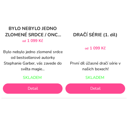
BYLO NEBYLO JEDNO
ZLOMENÉ SRDCE / ONCE
DRAČÍ SÉRIE (1. díl)
UPON A BROKEN HEART
1 099 Kč
od
(1. díl)
1 099 Kč
od
Bylo nebylo jedno zlomené srdce
od bestsellerové autorky
První díl úžasné dračí série v
Stephanie Garber, vás zavede do
našich boxech!
světa magie...
SKLADEM
SKLADEM
Detail
Detail