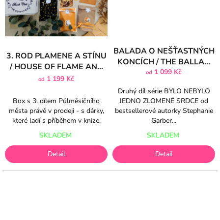
BALADA O NEŠŤASTNÝCH
3. ROD PLAMENE A STÍNU
KONCÍCH / THE BALLAD
/ HOUSE OF FLAME AND
OF NEVER AFTER (2. díl)
1 099 Kč
od
SHADOW
1 199 Kč
od
Druhý díl série BYLO NEBYLO
Box s 3. dílem Půlměsíčního
JEDNO ZLOMENÉ SRDCE od
města právě v prodeji - s dárky,
bestsellerové autorky Stephanie
které ladí s příběhem v knize.
Garber...
SKLADEM
SKLADEM
Detail
Detail