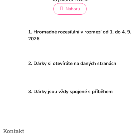
v
á
l
Nahoru
n
á
k
o
d
v
a
á
1. Hromadné rozesílání v rozmezí od 1. do 4. 9.
c
n
í
2026
í
p
r
v
k
2. Dárky si otevíráte na daných stranách
y
v
ý
p
i
3. Dárky jsou vždy spojené s příběhem
s
u
Z
á
Kontakt
p
a