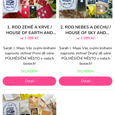
s
u
p
k
r
t
o
ů
d
1. ROD ZEMĚ A KRVE /
2. ROD NEBES A DECHU /
u
HOUSE OF EARTH AND
HOUSE OF SKY AND
k
BLOOD
1 099 Kč
BREATH
1 099 Kč
od
od
t
ů
Sarah J. Maas Vás svými knihami
Sarah J. Maas Vás svými knihami
naprosto strhne! První díl série
naprosto strhne! Druhý díl série
PŮLMĚSÍČNÍ MĚSTO v našich
PŮLMĚSÍČNÍ MĚSTO v našich
boxech!
boxech!
SKLADEM
SKLADEM
Detail
Detail