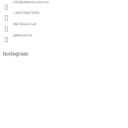
info
@
jadbookclub.com
t
í
+420776671559
J&D Book Club
jadbookclub
Instagram