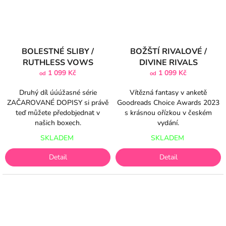
BOLESTNÉ SLIBY /
BOŽŠTÍ RIVALOVÉ /
RUTHLESS VOWS
DIVINE RIVALS
1 099 Kč
1 099 Kč
od
od
Druhý díl úúúžasné série
Vítězná fantasy v anketě
ZAČAROVANÉ DOPISY si právě
Goodreads Choice Awards 2023
teď můžete předobjednat v
s krásnou ořízkou v českém
našich boxech.
vydání.
SKLADEM
SKLADEM
Detail
Detail