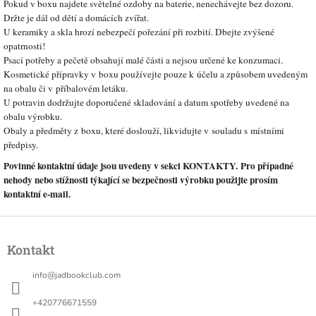
Pokud v boxu najdete světelné ozdoby na baterie, nenechávejte bez dozoru.
Držte je dál od dětí a domácích zvířat.
U keramiky a skla hrozí nebezpečí pořezání při rozbití. Dbejte zvýšené
opatrnosti!
Psací potřeby a pečetě obsahují malé části a nejsou určené ke konzumaci.
Kosmetické přípravky v boxu používejte pouze k účelu a způsobem uvedeným
na obalu či v příbalovém letáku.
U potravin dodržujte doporučené skladování a datum spotřeby uvedené na
obalu výrobku.
Obaly a předměty z boxu, které doslouží, likvidujte v souladu s místními
předpisy.
Povinné kontaktní údaje jsou uvedeny v sekci KONTAKTY. Pro případné
nehody nebo stížnosti týkající se bezpečnosti výrobku použijte prosím
kontaktní e-mail.
Z
á
Kontakt
p
a
info
@
jadbookclub.com
t
í
+420776671559