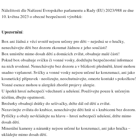
Náležitosti dle Nařízení Evropského parlamentu a Rady (EU) 2023/988 ze dne
10. května 2023 o obecné bezpečnosti výrobků:
Upozornění
:
Box ani žádná z věcí uvnitř nejsou určeny pro děti – nejedná se o hračky,
nenechávejte děti bez dozoru zkoumat žádnou z jeho součástí!
Box umístěte mimo dosah dětí a domácích zvířat, obsahuje malé části!
Pokud box obsahuje svíčku či vonné vosky, dodržujte bezpečnostní informace
na nich uvedené. Nenechávejte bez dozoru a v blízkosti předmětů, které mohou
snadno vzplanout. Svíčky a vonné vosky nejsou určené ke konzumaci, ani jako
kosmetický přípravek - neolizujte, neochutnávejte, omezte kontakt s pokožkou!
Vonné esence mohou u alergiků zhoršit projevy alergie.
U šperků hrozí nebezpečí vdechnutí a udušení. Používejte pouze k určeným
účelům, dbejte opatrnosti.
Brožurky obsahují drátky do sešívačky, držte dál od dětí a zvířat.
Nezavírejte zvířata do krabice, nenechávejte děti hrát si s krabicemi bez dozoru.
Pytlíčky a obaly nevkládejte na hlavu – hrozí nebezpečí udušení, držte mimo
dosah dětí.
Minerální kameny a náramky nejsou určené ke konzumaci, ani jako hračka –
ukládejte mimo dosah dětí.