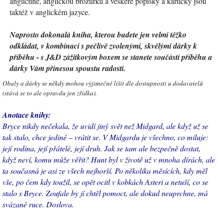
angličtině, anglickou brožurku a veškeré popisky a kartičky jsou
taktéž v anglickém jazyce.
Naprosto dokonalá kniha, kterou budete jen velmi těžko
odkládat, v kombinaci s pečlivě zvolenými, skvělými dárky k
příběhu - s J&D zážitkovým boxem se stanete součástí příběhu a
dárky Vám přinesou spoustu radosti.
Obaly a dárky se někdy mohou výjimečně lišit dle dostupnosti u dodavatelů
(stává se to ale opravdu jen zřídka).
Anotace knihy:
Bryce nikdy nečekala, že uvidí jiný svět než Midgard, ale když už se
tak stalo, chce jediné – vrátit se. V Midgardu je všechno, co miluje:
její rodina, její přátelé, její druh. Jak se tam ale bezpečně dostat,
když neví, komu může věřit? Hunt byl v životě už v mnoha dírách, ale
ta současná je asi ze všech nejhorší. Po několika měsících, kdy měl
vše, po čem kdy toužil, se opět ocitl v kobkách Asteri a netuší, co se
stalo s Bryce. Zoufale by jí chtěl pomoct, ale dokud neuprchne, má
svázané ruce. Doslova.