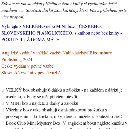
Stáváte se tak součástí příběhu a četbu knihy si vychutnáte ještě
mnohem víc. Součástí dárků jsou kartičky, které Vás s příběhem ještě
více propojí.
Vybírejte z VELKÉHO nebo MINI boxu, ČESKÉHO,
SLOVENSKÉHO či ANGLICKÉHO, s knihou nebo bez knihy -
POKUD JI UŽ DOMA MÁTE.
Anglické vydání v měkké vazbě: Nakladatelství Bloomsbury
Publishing, 2024
České vydání v pevné vazbě
Slovenské vydání v pevné vazbě
VELKÝ box obsahuje 6 dárků a záložku - na každém z dárků je
uvedeno, kdy by se měl při čtení otevřít.
V MINI boxu najdete 2 dárky a záložku.
Všechny boxy také obsahují osmistránkovou brožurku s
překvapením a křížovkou, díky které si můžete zasoutěžit o J&D
Book Club Mini Mystery Box. V anglickém boxu najdete knížku v