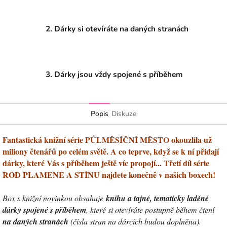
2. Dárky si otevíráte na daných stranách
3. Dárky jsou vždy spojené s příběhem
Popis
Diskuze
Fantastická knižní série PŮLMĚSÍČNÍ MĚSTO okouzlila už
miliony čtenářů po celém světě. A co teprve, když se k ní přidají
dárky, které Vás s příběhem ještě víc propojí... Třetí díl série
ROD PLAMENE A STÍNU najdete konečně v našich boxech!
Box s knižní novinkou obsahuje
knihu a tajné, tematicky laděné
dárky spojené s příběhem
, které si otevíráte postupně během čtení
na daných stranách
(čísla stran na dárcích budou doplněna).