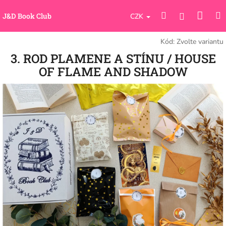
Přejít
Náku
Hledat
M
na
Přihlášení
J&D Book Club
CZK
obsah
koší
Kód:
Zvolte variantu
3. ROD PLAMENE A STÍNU / HOUSE
OF FLAME AND SHADOW