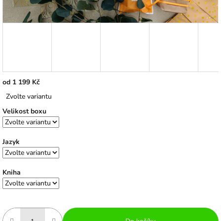
od
1 199 Kč
Měrná
Zvolte variantu
cena:
Velikost boxu
Jazyk
Kniha