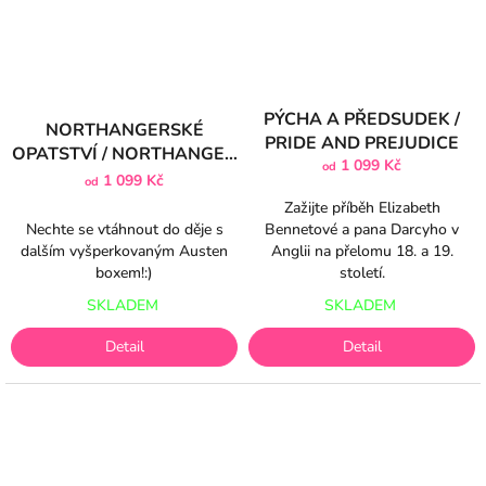
PÝCHA A PŘEDSUDEK /
NORTHANGERSKÉ
PRIDE AND PREJUDICE
OPATSTVÍ / NORTHANGER
1 099 Kč
od
ABBEY
1 099 Kč
od
Zažijte příběh Elizabeth
Nechte se vtáhnout do děje s
Bennetové a pana Darcyho v
dalším vyšperkovaným Austen
Anglii na přelomu 18. a 19.
boxem!:)
století.
SKLADEM
SKLADEM
Detail
Detail