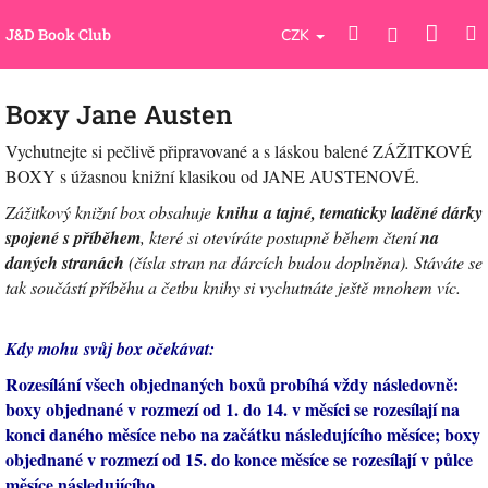
Přejít
Náku
Hledat
M
na
Přihlášení
J&D Book Club
CZK
obsah
koší
Boxy Jane Austen
Vychutnejte si pečlivě připravované a s láskou balené ZÁŽITKOVÉ
BOXY s úžasnou knižní klasikou od JANE AUSTENOVÉ.
Zážitkový knižní box obsahuje
knihu a tajné, tematicky laděné dárky
spojené s příběhem
, které si otevíráte postupně během čtení
na
daných stranách
(čísla stran na dárcích budou doplněna). Stáváte se
tak součástí příběhu a četbu knihy si vychutnáte ještě mnohem víc.
Kdy mohu svůj box očekávat:
Rozesílání všech objednaných boxů probíhá vždy následovně:
boxy objednané v rozmezí od 1. do 14. v měsíci se rozesílají na
konci daného měsíce nebo na začátku následujícího měsíce; boxy
objednané v rozmezí od 15. do konce měsíce se rozesílají v půlce
měsíce následujícího.