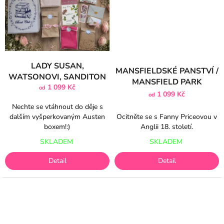
LADY SUSAN,
MANSFIELDSKÉ PANSTVÍ /
WATSONOVI, SANDITON
MANSFIELD PARK
1 099 Kč
od
1 099 Kč
od
Nechte se vtáhnout do děje s
Ocitněte se s Fanny Priceovou v
dalším vyšperkovaným Austen
Anglii 18. století.
boxem!:)
SKLADEM
SKLADEM
Detail
Detail