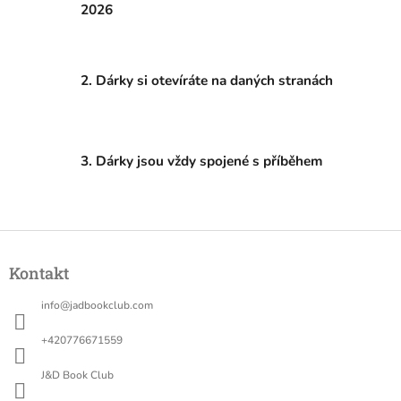
d
2026
a
c
í
p
2. Dárky si otevíráte na daných stranách
r
v
k
y
v
3. Dárky jsou vždy spojené s příběhem
ý
p
i
s
Z
u
á
Kontakt
p
a
info
@
jadbookclub.com
t
í
+420776671559
J&D Book Club