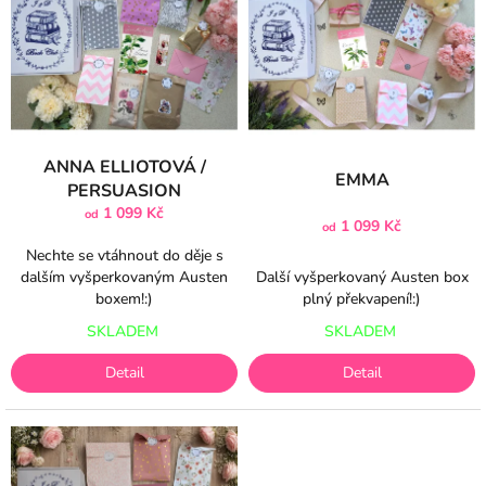
p
o
i
d
s
u
p
k
r
t
o
ů
d
ANNA ELLIOTOVÁ /
EMMA
u
PERSUASION
k
1 099 Kč
od
1 099 Kč
t
od
ů
Nechte se vtáhnout do děje s
dalším vyšperkovaným Austen
Další vyšperkovaný Austen box
boxem!:)
plný překvapení!:)
SKLADEM
SKLADEM
Detail
Detail