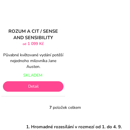
ROZUM A CIT / SENSE
AND SENSIBILITY
1 099 Kč
od
Půvabné květované vydání potěší
nejednoho milovníka Jane
Austen.
SKLADEM
Detail
7
položek celkem
O
v
l
á
1. Hromadné rozesílání v rozmezí od 1. do 4. 9.