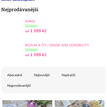
Nejprodávanější
EMMA
Skladem
1 099 Kč
od
ROZUM A CIT / SENSE AND SENSIBILITY
Skladem
1 099 Kč
od
Ř
a
Abecedně
Nejlevnější
Nejdražší
z
e
Nejprodávanější
n
í
V
p
ý
r