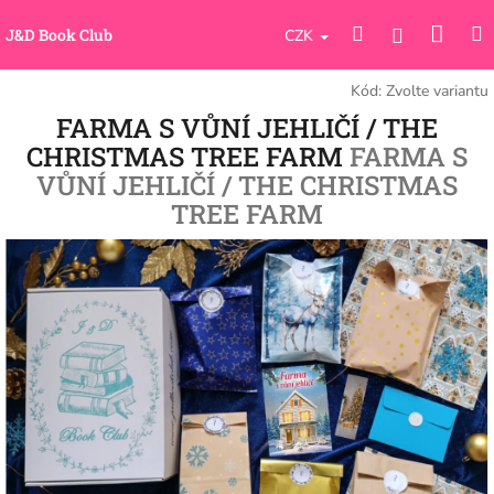
Přejít
Náku
Hledat
M
na
Přihlášení
J&D Book Club
CZK
obsah
koší
Kód:
Zvolte variantu
FARMA S VŮNÍ JEHLIČÍ / THE
CHRISTMAS TREE FARM
FARMA S
VŮNÍ JEHLIČÍ / THE CHRISTMAS
TREE FARM