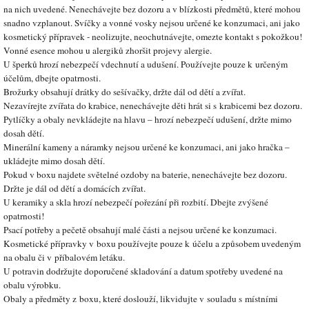
na nich uvedené. Nenechávejte bez dozoru a v blízkosti předmětů, které mohou
snadno vzplanout. Svíčky a vonné vosky nejsou určené ke konzumaci, ani jako
kosmetický přípravek - neolizujte, neochutnávejte, omezte kontakt s pokožkou!
Vonné esence mohou u alergiků zhoršit projevy alergie.
U šperků hrozí nebezpečí vdechnutí a udušení. Používejte pouze k určeným
účelům, dbejte opatrnosti.
Brožurky obsahují drátky do sešívačky, držte dál od dětí a zvířat.
Nezavírejte zvířata do krabice, nenechávejte děti hrát si s krabicemi bez dozoru.
Pytlíčky a obaly nevkládejte na hlavu – hrozí nebezpečí udušení, držte mimo
dosah dětí.
Minerální kameny a náramky nejsou určené ke konzumaci, ani jako hračka –
ukládejte mimo dosah dětí.
Pokud v boxu najdete světelné ozdoby na baterie, nenechávejte bez dozoru.
Držte je dál od dětí a domácích zvířat.
U keramiky a skla hrozí nebezpečí pořezání při rozbití. Dbejte zvýšené
opatrnosti!
Psací potřeby a pečetě obsahují malé části a nejsou určené ke konzumaci.
Kosmetické přípravky v boxu používejte pouze k účelu a způsobem uvedeným
na obalu či v příbalovém letáku.
U potravin dodržujte doporučené skladování a datum spotřeby uvedené na
obalu výrobku.
Obaly a předměty z boxu, které doslouží, likvidujte v souladu s místními