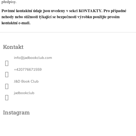
předpisy.
Povinné kontaktní údaje jsou uvedeny v sekci KONTAKTY. Pro případné
nehody nebo stížnosti týkající se bezpečnosti výrobku použijte prosím
kontaktní e-mail.
Z
á
Kontakt
p
a
info
@
jadbookclub.com
t
í
+420776671559
J&D Book Club
jadbookclub
Instagram