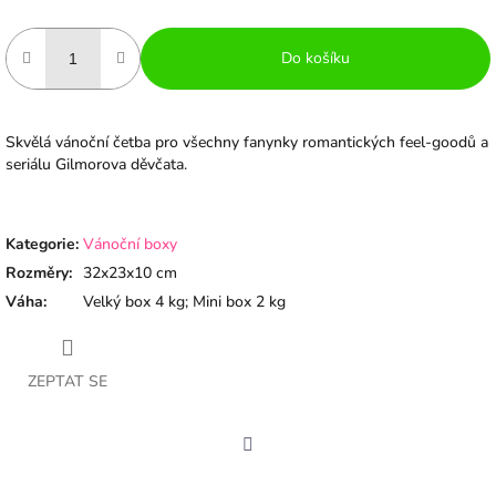
Do košíku
Skvělá vánoční četba pro všechny fanynky romantických feel-goodů a
seriálu Gilmorova děvčata.
Kategorie
:
Vánoční boxy
Rozměry
:
32x23x10 cm
Váha
:
Velký box 4 kg; Mini box 2 kg
ZEPTAT SE
Facebook