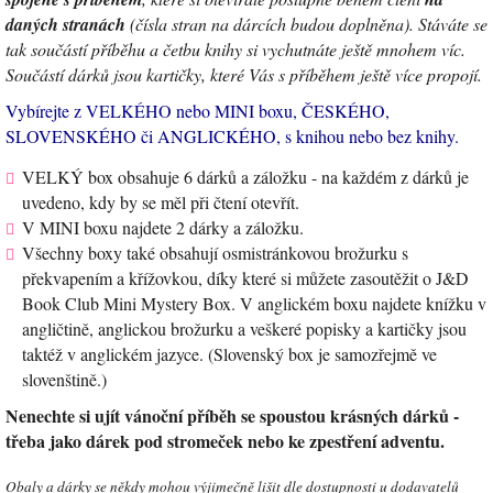
daných stranách
(čísla stran na dárcích budou doplněna). Stáváte se
tak součástí příběhu a četbu knihy si vychutnáte ještě mnohem víc.
Součástí dárků jsou kartičky, které Vás s příběhem ještě více propojí.
Vybírejte z VELKÉHO nebo MINI boxu, ČESKÉHO,
SLOVENSKÉHO či ANGLICKÉHO, s knihou nebo bez knihy.
VELKÝ box obsahuje 6 dárků a záložku - na každém z dárků je
uvedeno, kdy by se měl při čtení otevřít.
V MINI boxu najdete 2 dárky a záložku.
Všechny boxy také obsahují osmistránkovou brožurku s
překvapením a křížovkou, díky které si můžete zasoutěžit o J&D
Book Club Mini Mystery Box. V anglickém boxu najdete knížku v
angličtině, anglickou brožurku a veškeré popisky a kartičky jsou
taktéž v anglickém jazyce. (Slovenský box je samozřejmě ve
slovenštině.)
Nenechte si ujít vánoční příběh se spoustou krásných dárků -
třeba jako dárek pod stromeček nebo ke zpestření adventu.
Obaly a dárky se někdy mohou výjimečně lišit dle dostupnosti u dodavatelů