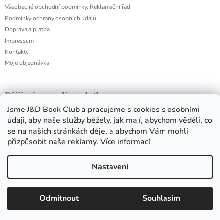
Všeobecné obchodní podmínky, Reklamační řád
Podmínky ochrany osobních údajů
Doprava a platba
Impressum
Kontakty
Moje objednávka
Přijímáme online platby
Jsme J&D Book Club a pracujeme s cookies s osobními
údaji, aby naše služby běžely, jak mají, abychom věděli, co
se na našich stránkách děje, a abychom Vám mohli
přizpůsobit naše reklamy.
Více informací
Nastavení
Všechny boxy objednané v rozmezí od 15. 7. do 14. 8. 2026 rozesíláme
Odmítnout
Souhlasím
Copyright 2026
J&D Book Club
. Všechna práva vyhrazena.
Vytvořil Shoptet
1. až 4. 9. 2026!!! VELKÉ BOXY LZE ZAKOUPIT I BEZ KNIHY, POKUD JI
Upravit nastavení cookies
UŽ DOMA MÁTE.