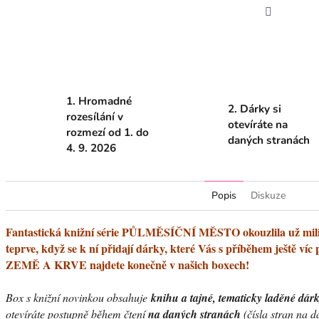
Facebook
1. Hromadné
2. Dárky si
rozesílání v
otevíráte na
rozmezí od 1. do
daných stranách
4. 9. 2026
Popis
Diskuze
Fantastická knižní série PŮLMĚSÍČNÍ MĚSTO okouzlila už milio
teprve, když se k ní přidají dárky, které Vás s příběhem ještě víc 
ZEMĚ A KRVE najdete konečně v našich boxech!
Box s knižní novinkou obsahuje
knihu a tajné, tematicky laděné dár
otevíráte postupně během čtení
na daných stranách
(čísla stran na d