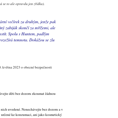
 se to ale opravdu jen zřídka).
ární večírek za druhým, jenže pak
ný zabiják skončí za mřížemi, ale
mstít. Spolu s Huntem, padlým
rozežírá temnota. Dokážou se zlu
0. května 2023 o obecné bezpečnosti
hávejte děti bez dozoru zkoumat žádnou
 nich uvedené. Nenechávejte bez dozoru a v
u určené ke konzumaci, ani jako kosmetický