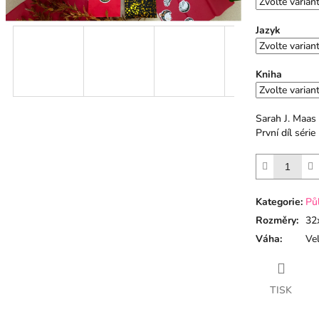
Jazyk
Kniha
Sarah J. Maas
První díl sér
Kategorie
:
Pů
Rozměry
:
32
Váha
:
Vel
TISK