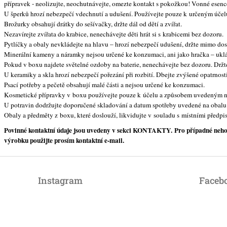
přípravek - neolizujte, neochutnávejte, omezte kontakt s pokožkou! Vonné esence
U šperků hrozí nebezpečí vdechnutí a udušení. Používejte pouze k určeným účelů
Brožurky obsahují drátky do sešívačky, držte dál od dětí a zvířat.
Nezavírejte zvířata do krabice, nenechávejte děti hrát si s krabicemi bez dozoru.
Pytlíčky a obaly nevkládejte na hlavu – hrozí nebezpečí udušení, držte mimo dos
Minerální kameny a náramky nejsou určené ke konzumaci, ani jako hračka – uklá
Pokud v boxu najdete světelné ozdoby na baterie, nenechávejte bez dozoru. Držte 
U keramiky a skla hrozí nebezpečí pořezání při rozbití. Dbejte zvýšené opatrnost
Psací potřeby a pečetě obsahují malé části a nejsou určené ke konzumaci.
Kosmetické přípravky v boxu používejte pouze k účelu a způsobem uvedeným na
U potravin dodržujte doporučené skladování a datum spotřeby uvedené na obalu
Obaly a předměty z boxu, které doslouží, likvidujte v souladu s místními předpis
Povinné kontaktní údaje jsou uvedeny v sekci KONTAKTY. Pro případné nehody 
výrobku použijte prosím kontaktní e-mail.
Instagram
Faceb