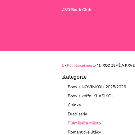
Přejít
na
J&D Book Club
obsah
Domů
/
Půlměsíční město
/
1. ROD ZEMĚ A KRV
P
Kategorie
Přeskočit
o
kategorie
s
Boxy s NOVINKOU 2025/2026
t
Boxy s knižní KLASIKOU
r
a
Cizinka
n
Dračí série
n
í
Půlměsíční město
p
Romantické útěky