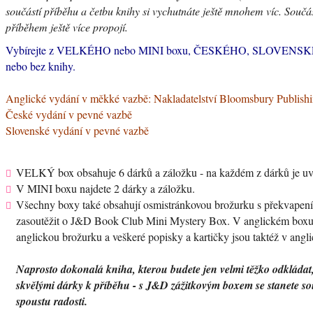
součástí příběhu a četbu knihy si vychutnáte ještě mnohem víc. Součást
příběhem ještě více propojí.
Vybírejte z VELKÉHO nebo MINI boxu, ČESKÉHO, SLOVENSK
nebo bez knihy.
Anglické vydání v měkké vazbě: Nakladatelství Bloomsbury Publish
České vydání v pevné vazbě
Slovenské vydání v pevné vazbě
VELKÝ box obsahuje 6 dárků a záložku - na každém z dárků je uved
V MINI boxu najdete 2 dárky a záložku.
Všechny boxy také obsahují osmistránkovou brožurku s překvapením
zasoutěžit o J&D Book Club Mini Mystery Box. V anglickém boxu n
anglickou brožurku a veškeré popisky a kartičky jsou taktéž v angl
Naprosto dokonalá kniha, kterou budete jen velmi těžko odkládat,
skvělými dárky k příběhu - s J&D zážitkovým boxem se stanete s
spoustu radosti.