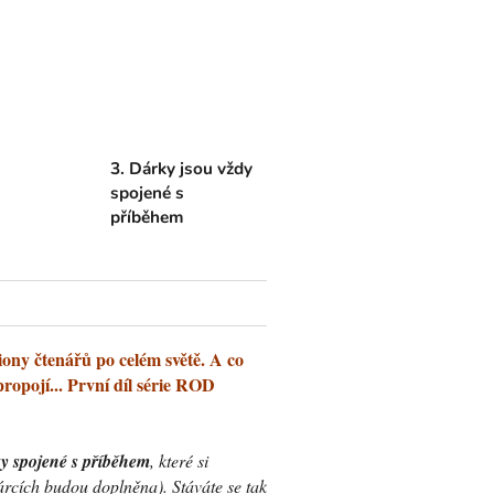
3. Dárky jsou vždy
spojené s
příběhem
ny čtenářů po celém světě. A co
propojí... První díl série ROD
ky spojené s příběhem
, které si
árcích budou doplněna). Stáváte se tak