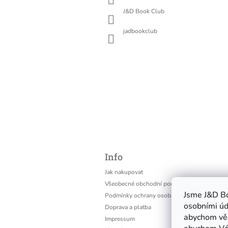
J&D Book Club
jadbookclub
Info
Jak nakupovat
Všeobecné obchodní podmínky, Reklamační 
Jsme J&D Bo
Podmínky ochrany osobních údajů
osobními úda
Doprava a platba
abychom věd
Impressum