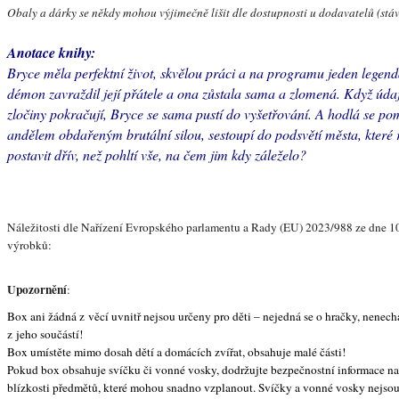
Obaly a dárky se někdy mohou výjimečně lišit dle dostupnosti u dodavatelů (stává
Anotace knihy:
Bryce měla perfektní život, skvělou práci a na programu jeden legend
démon zavraždil její přátele a ona zůstala sama a zlomená. Když údaj
zločiny pokračují, Bryce se sama pustí do vyšetřování. A hodlá se po
andělem obdařeným brutální silou, sestoupí do podsvětí města, které 
postavit dřív, než pohltí vše, na čem jim kdy záleželo?
Náležitosti dle Nařízení Evropského parlamentu a Rady (EU) 2023/988 ze dne 1
výrobků:
Upozornění
:
Box ani žádná z věcí uvnitř nejsou určeny pro děti – nejedná se o hračky, nenec
z jeho součástí!
Box umístěte mimo dosah dětí a domácích zvířat, obsahuje malé části!
Pokud box obsahuje svíčku či vonné vosky, dodržujte bezpečnostní informace na
blízkosti předmětů, které mohou snadno vzplanout. Svíčky a vonné vosky nejso