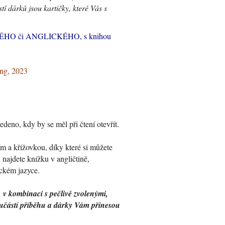
í dárků jsou kartičky, které Vás s
ÉHO či ANGLICKÉHO, s knihou
ing, 2023
eno, kdy by se měl při čtení otevřít.
 a křížovkou, díky které si můžete
ajdete knížku v angličtině,
ickém jazyce.
 v kombinaci s pečlivě zvolenými,
oučástí příběhu a dárky Vám přinesou