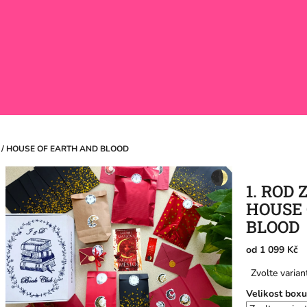
E / HOUSE OF EARTH AND BLOOD
1. ROD
HOUSE 
BLOOD
od
1 099 Kč
Měrná
Zvolte varian
cena:
Velikost boxu