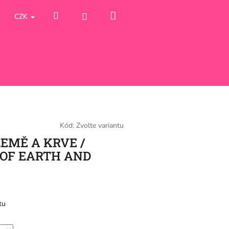
Nákupní
Hledat
Přihlášení
CZK
košík
Kód:
Zvolte variantu
 ZEMĚ A KRVE /
OF EARTH AND
tu