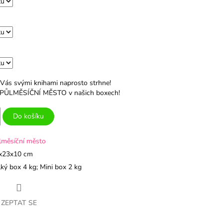
 Vás svými knihami naprosto strhne!
ie PŮLMĚSÍČNÍ MĚSTO v našich boxech!
Do košíku
lměsíční město
x23x10 cm
ký box 4 kg; Mini box 2 kg
ZEPTAT SE