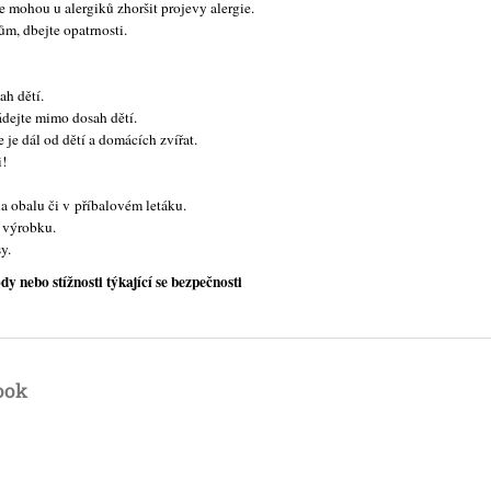
 mohou u alergiků zhoršit projevy alergie.
m, dbejte opatrnosti.
ah dětí.
dejte mimo dosah dětí.
je dál od dětí a domácích zvířat.
i!
 obalu či v příbalovém letáku.
 výrobku.
y.
nebo stížnosti týkající se bezpečnosti
ook