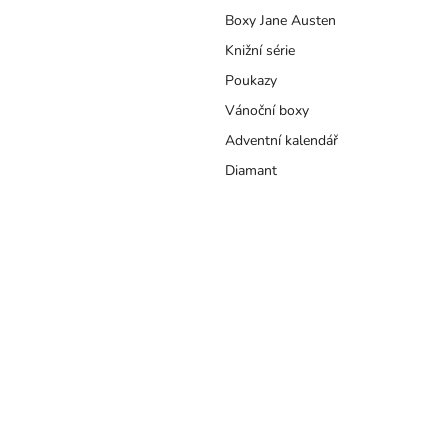
a
Boxy Jane Austen
n
e
Knižní série
l
Poukazy
Vánoční boxy
Adventní kalendář
Diamant