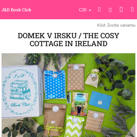
Přejít
Náku
Hledat
M
na
Přihlášení
J&D Book Club
CZK
obsah
koší
Kód:
Zvolte variantu
DOMEK V IRSKU / THE COSY
COTTAGE IN IRELAND