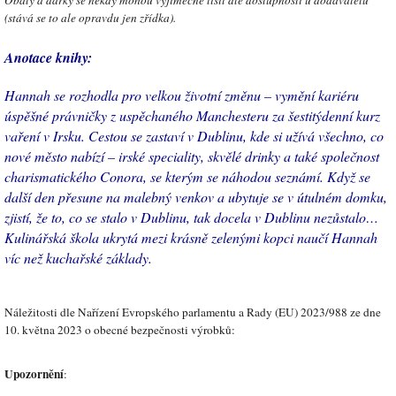
Obaly a dárky se někdy mohou výjimečně lišit dle dostupnosti u dodavatelů
(stává se to ale opravdu jen zřídka).
Anotace knihy:
Hannah se rozhodla pro velkou životní změnu – vymění kariéru
úspěšné právničky z uspěchaného Manchesteru za šestitýdenní kurz
vaření v Irsku. Cestou se zastaví v Dublinu, kde si užívá všechno, co
nové město nabízí – irské speciality, skvělé drinky a také společnost
charismatického Conora, se kterým se náhodou seznámí. Když se
další den přesune na malebný venkov a ubytuje se v útulném domku,
zjistí, že to, co se stalo v Dublinu, tak docela v Dublinu nezůstalo…
Kulinářská škola ukrytá mezi krásně zelenými kopci naučí Hannah
víc než kuchařské základy.
Náležitosti dle Nařízení Evropského parlamentu a Rady (EU) 2023/988 ze dne
10. května 2023 o obecné bezpečnosti výrobků:
Upozornění
: