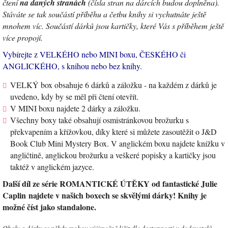
čtení
na daných stranách
(čísla stran na dárcích budou doplněna).
Stáváte se tak součástí příběhu a četbu knihy si vychutnáte ještě
mnohem víc. Součástí dárků jsou kartičky, které Vás s příběhem ještě
více propojí.
Vybírejte z VELKÉHO nebo MINI boxu, ČESKÉHO či
ANGLICKÉHO, s knihou nebo bez knihy.
VELKÝ box obsahuje 6 dárků a záložku - na každém z dárků je
uvedeno, kdy by se měl při čtení otevřít.
V MINI boxu najdete 2 dárky a záložku.
Všechny boxy také obsahují osmistránkovou brožurku s
překvapením a křížovkou, díky které si můžete zasoutěžit o J&D
Book Club Mini Mystery Box. V anglickém boxu najdete knížku v
angličtině, anglickou brožurku a veškeré popisky a kartičky jsou
taktéž v anglickém jazyce.
Další díl ze série ROMANTICKÉ ÚTĚKY od fantastické Julie
Caplin najdete v našich boxech se skvělými dárky! Knihy je
možné číst jako standalone.