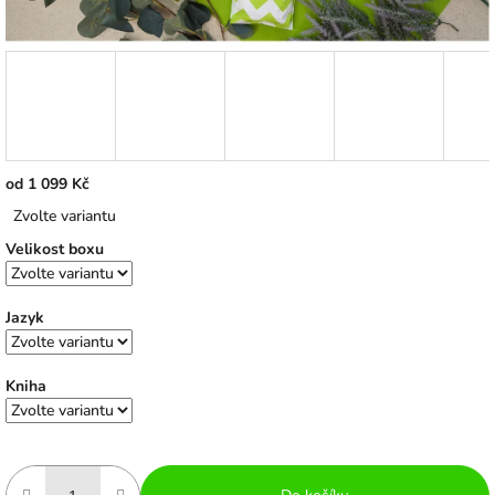
od
1 099 Kč
Měrná
Zvolte variantu
cena:
Velikost boxu
Jazyk
Kniha