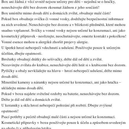
Box ani žádná z věcí uvnitř nejsou určeny pro děti – nejedná se o hračky,
nenechávejte děti bez dozoru zkoumat žádnou z jeho součástí!
Box umístěte mimo dosah dětí a domácích zvířat, obsahuje malé části!
Pokud box obsahuje svíčku či vonné vosky, dodržujte bezpečnostní informace
na nich uvedené. Nenechávejte bez dozoru a v blízkosti předmětů, které mohou
snadno vzplanout. Svíčky a vonné vosky nejsou určené ke konzumaci, ani jako
kosmetický přípravek - neolizujte, neochutnávejte, omezte kontakt s pokožkou!
Vonné esence mohou u alergiků zhoršit projevy alergie.
U šperků hrozí nebezpečí vdechnutí a udušení. Používejte pouze k určeným
účelům, dbejte opatrnosti.
Brožurky obsahují drátky do sešívačky, držte dál od dětí a zvířat.
Nezavírejte zvířata do krabice, nenechávejte děti hrát si s krabicemi bez dozoru.
Pytlíčky a obaly nevkládejte na hlavu – hrozí nebezpečí udušení, držte mimo
dosah dětí.
Minerální kameny a náramky nejsou určené ke konzumaci, ani jako hračka –
ukládejte mimo dosah dětí.
Pokud v boxu najdete světelné ozdoby na baterie, nenechávejte bez dozoru.
Držte je dál od dětí a domácích zvířat.
U keramiky a skla hrozí nebezpečí pořezání při rozbití. Dbejte zvýšené
opatrnosti!
Psací potřeby a pečetě obsahují malé části a nejsou určené ke konzumaci.
Kosmetické přípravky v boxu používejte pouze k účelu a způsobem uvedeným
na obalu či v příbalovém letáku.