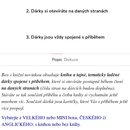
2. Dárky si otevíráte na daných stranách
3. Dárky jsou vždy spojené s příběhem
Popis
Diskuze
Bo
x s knižní novinkou obsahuje
knihu a tajné, tematicky laděné
dárky spojené s příběhem
, které si otevíráte postupně během čtení
na daných stranách
(čísla stran na dárcích budou doplněna).
Stáváte se tak součástí příběhu a četbu knihy si vychutnáte ještě
mnohem víc. Součástí dárků jsou kartičky, které Vás s příběhem ještě
více propojí.
Vybírejte z VELKÉHO nebo MINI boxu, ČESKÉHO či
ANGLICKÉHO, s knihou nebo bez knihy.