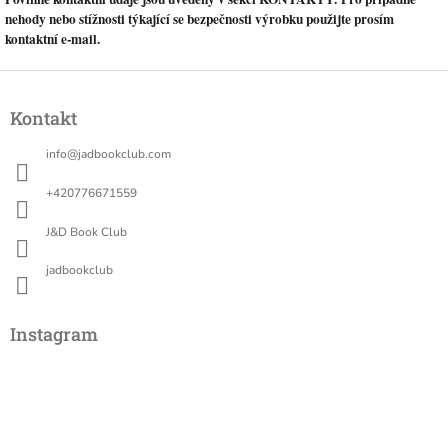
nehody nebo stížnosti týkající se bezpečnosti výrobku použijte prosím
kontaktní e-mail.
Z
á
Kontakt
p
a
info
@
jadbookclub.com
t
í
+420776671559
J&D Book Club
jadbookclub
Instagram