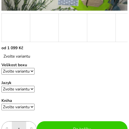
od
1 099 Kč
Měrná
Zvolte variantu
cena:
Velikost boxu
Jazyk
Kniha