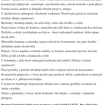
kosmetický přípravek - neolizujte, neochutnávejte, omezte kontakt s pokožkou!
Vonné esence mohou u alergiků zhoršit projevy alergie.
U šperků hrozí nebezpečí vdechnutí a udušení. Používejte pouze k určeným
účelům, dbejte opatrnosti.
Brožurky obsahují drátky do sešívačky, držte dál od dětí a zvířat.
Nezavírejte zvířata do krabice, nenechávejte děti hrát si s krabicemi bez dozoru.
Pytlíčky a obaly nevkládejte na hlavu – hrozí nebezpečí udušení, držte mimo
dosah dětí.
Minerální kameny a náramky nejsou určené ke konzumaci, ani jako hračka –
ukládejte mimo dosah dětí.
Pokud v boxu najdete světelné ozdoby na baterie, nenechávejte bez dozoru.
Držte je dál od dětí a domácích zvířat.
U keramiky a skla hrozí nebezpečí pořezání při rozbití. Dbejte zvýšené
opatrnosti!
Psací potřeby a pečetě obsahují malé části a nejsou určené ke konzumaci.
Kosmetické přípravky v boxu používejte pouze k účelu a způsobem uvedeným
na obalu či v příbalovém letáku.
U potravin dodržujte doporučené skladování a datum spotřeby uvedené na
obalu výrobku.
Obaly a předměty z boxu, které doslouží, likvidujte v souladu s místními
předpisy.
Povinné kontaktní údaje jsou uvedeny v sekci KONTAKTY. Pro případné