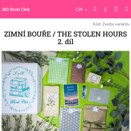
Přejít
Náku
Hledat
M
na
Přihlášení
J&D Book Club
CZK
obsah
koší
Kód:
Zvolte variantu
ZIMNÍ BOUŘE / THE STOLEN HOURS
2. díl