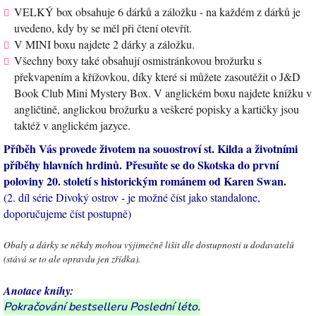
VELKÝ box obsahuje 6 dárků a záložku - na každém z dárků je
uvedeno, kdy by se měl při čtení otevřít.
V MINI boxu najdete 2 dárky a záložku.
Všechny boxy také obsahují osmistránkovou brožurku s
překvapením a křížovkou, díky které si můžete zasoutěžit o J&D
Book Club Mini Mystery Box. V anglickém boxu najdete knížku v
angličtině, anglickou brožurku a veškeré popisky a kartičky jsou
taktéž v anglickém jazyce.
Příběh Vás provede životem na souostroví st. Kilda a životními
příběhy hlavních hrdinů. Přesuňte se do Skotska do první
poloviny 20. století s historickým románem od Karen Swan.
(2. díl série Divoký ostrov - je možné číst jako standalone,
doporučujeme číst postupně)
Obaly a dárky se někdy mohou výjimečně lišit dle dostupnosti u dodavatelů
(stává se to ale opravdu jen zřídka).
Anotace knihy:
Pokračování bestselleru Poslední léto.