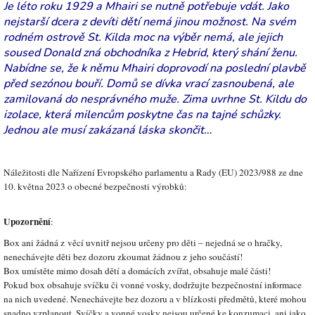
Je léto roku 1929 a Mhairi se nutně potřebuje vdát. Jako
nejstarší dcera z devíti dětí nemá jinou možnost. Na svém
rodném ostrově St. Kilda moc na výběr nemá, ale jejich
soused Donald zná obchodníka z Hebrid, který shání ženu.
Nabídne se, že k němu Mhairi doprovodí na poslední plavbě
před sezónou bouří. Domů se dívka vrací zasnoubená, ale
zamilovaná do nesprávného muže. Zima uvrhne St. Kildu do
izolace, která milencům poskytne čas na tajné schůzky.
Jednou ale musí zakázaná láska skončit…
Náležitosti dle Nařízení Evropského parlamentu a Rady (EU) 2023/988 ze dne
10. května 2023 o obecné bezpečnosti výrobků:
Upozornění
:
Box ani žádná z věcí uvnitř nejsou určeny pro děti – nejedná se o hračky,
nenechávejte děti bez dozoru zkoumat žádnou z jeho součástí!
Box umístěte mimo dosah dětí a domácích zvířat, obsahuje malé části!
Pokud box obsahuje svíčku či vonné vosky, dodržujte bezpečnostní informace
na nich uvedené. Nenechávejte bez dozoru a v blízkosti předmětů, které mohou
snadno vzplanout. Svíčky a vonné vosky nejsou určené ke konzumaci, ani jako