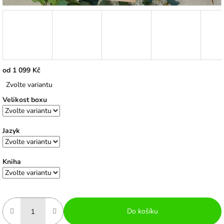
od
1 099 Kč
Měrná
Zvolte variantu
cena:
Velikost boxu
Jazyk
Kniha
Do košíku