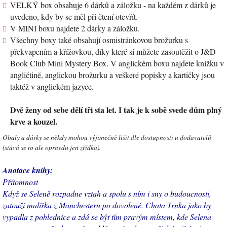
VELKÝ box obsahuje 6 dárků a záložku - na každém z dárků je
uvedeno, kdy by se měl při čtení otevřít.
V MINI boxu najdete 2 dárky a záložku.
Všechny boxy také obsahují osmistránkovou brožurku s
překvapením a křížovkou, díky které si můžete zasoutěžit o J&D
Book Club Mini Mystery Box. V anglickém boxu najdete knížku v
angličtině, anglickou brožurku a veškeré popisky a kartičky jsou
taktéž v anglickém jazyce.
Dvě ženy od sebe dělí tři sta let. I tak je k sobě svede dům plný
krve a kouzel.
Obaly a dárky se někdy mohou výjimečně lišit dle dostupnosti u dodavatelů
(stává se to ale opravdu jen zřídka).
Anotace knihy:
Přítomnost
Když se Seleně rozpadne vztah a spolu s ním i sny o budoucnosti,
zatouží malířka z Manchesteru po dovolené. Chata Trnka jako by
vypadla z pohlednice a zdá se být tím pravým místem, kde Selena