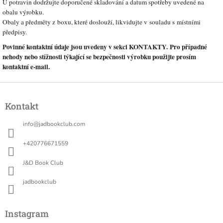
U potravin dodržujte doporučené skladování a datum spotřeby uvedené na
obalu výrobku.
Obaly a předměty z boxu, které doslouží, likvidujte v souladu s místními
předpisy.
Povinné kontaktní údaje jsou uvedeny v sekci KONTAKTY. Pro případné
nehody nebo stížnosti týkající se bezpečnosti výrobku použijte prosím
kontaktní e-mail.
Z
á
Kontakt
p
a
info
@
jadbookclub.com
t
í
+420776671559
J&D Book Club
jadbookclub
Instagram