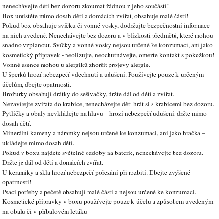
nenechávejte děti bez dozoru zkoumat žádnou z jeho součástí!
Box umístěte mimo dosah dětí a domácích zvířat, obsahuje malé části!
Pokud box obsahuje svíčku či vonné vosky, dodržujte bezpečnostní informace
na nich uvedené. Nenechávejte bez dozoru a v blízkosti předmětů, které mohou
snadno vzplanout. Svíčky a vonné vosky nejsou určené ke konzumaci, ani jako
kosmetický přípravek - neolizujte, neochutnávejte, omezte kontakt s pokožkou!
Vonné esence mohou u alergiků zhoršit projevy alergie.
U šperků hrozí nebezpečí vdechnutí a udušení. Používejte pouze k určeným
účelům, dbejte opatrnosti.
Brožurky obsahují drátky do sešívačky, držte dál od dětí a zvířat.
Nezavírejte zvířata do krabice, nenechávejte děti hrát si s krabicemi bez dozoru.
Pytlíčky a obaly nevkládejte na hlavu – hrozí nebezpečí udušení, držte mimo
dosah dětí.
Minerální kameny a náramky nejsou určené ke konzumaci, ani jako hračka –
ukládejte mimo dosah dětí.
Pokud v boxu najdete světelné ozdoby na baterie, nenechávejte bez dozoru.
Držte je dál od dětí a domácích zvířat.
U keramiky a skla hrozí nebezpečí pořezání při rozbití. Dbejte zvýšené
opatrnosti!
Psací potřeby a pečetě obsahují malé části a nejsou určené ke konzumaci.
Kosmetické přípravky v boxu používejte pouze k účelu a způsobem uvedeným
na obalu či v příbalovém letáku.