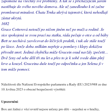
zapomene na všechny své problémy. A tak se s přicházejícím jarem
nastěhuje do svého nového domova. Ale už zanedlouho k ní začne
promlouvat minulost. Chata Trnka ukrývá tajemství, která nehodlají
zůstat ukrytá.
1682
Grace Cotterová netouží po ničem jiném než po muži a rodině. Je
sice spokojená se svou prací na statku, ráda pečuje o otce a od báby
Bett se nechává zasvěcovat do léčivých praktik, i tak ale stále touží
po lásce. Jenže doba snílkům nepřeje a pomluvy i klepy dokážou
přivodit smrt. Jediná chybička může Gracein osud navždy zpečetit…
Dvě ženy od sebe dělí tři sta let a přes to je k sobě svede dům plný
krve a kouzel. Graceina duše touží po odpočinku a jen Selena jí v
tom může pomoci.
Náležitosti dle Nařízení Evropského parlamentu a Rady (EU) 2023/988 ze dne
10. května 2023 o obecné bezpečnosti výrobků:
Upozornění
:
Box ani žádná z věcí uvnitř nejsou určeny pro děti – nejedná se o hračky,