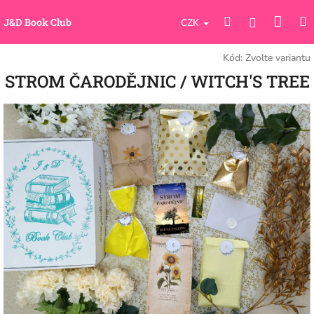
Přejít
Náku
Hledat
M
na
Přihlášení
J&D Book Club
CZK
obsah
koší
Kód:
Zvolte variantu
STROM ČARODĚJNIC / WITCH'S TREE