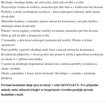
Brožurky obsahují drátky do sešívačky, držte dál od dětí a zvířat.
Nezavírejte zvířata do krabice, nenechávejte děti hrát si s krabicemi bez dozoru.
Pytlíčky a obaly nevkládejte na hlavu – hrozí nebezpečí udušení, držte mimo
dosah dětí.
Minerální kameny a náramky nejsou určené ke konzumaci, ani jako hračka –
ukládejte mimo dosah dětí.
Pokud v boxu najdete světelné ozdoby na baterie, nenechávejte bez dozoru.
Držte je dál od dětí a domácích zvířat.
U keramiky a skla hrozí nebezpečí pořezání při rozbití. Dbejte zvýšené
opatrnosti!
Psací potřeby a pečetě obsahují malé části a nejsou určené ke konzumaci.
Kosmetické přípravky v boxu používejte pouze k účelu a způsobem uvedeným
na obalu či v příbalovém letáku.
U potravin dodržujte doporučené skladování a datum spotřeby uvedené na
obalu výrobku.
Obaly a předměty z boxu, které doslouží, likvidujte v souladu s místními
předpisy.
Povinné kontaktní údaje jsou uvedeny v sekci KONTAKTY. Pro případné
nehody nebo stížnosti týkající se bezpečnosti výrobku použijte prosím
kontaktní e-mail.
Z