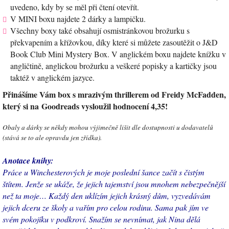
uvedeno, kdy by se měl při čtení otevřít.
V MINI boxu najdete 2 dárky a lampičku.
Všechny boxy také obsahují osmistránkovou brožurku s
překvapením a křížovkou, díky které si můžete zasoutěžit o J&D
Book Club Mini Mystery Box. V anglickém boxu najdete knížku v
angličtině, anglickou brožurku a veškeré popisky a kartičky jsou
taktéž v anglickém jazyce.
Přinášíme Vám box s mrazivým thrillerem od Freidy McFadden,
který si na Goodreads vysloužil hodnocení 4,35!
Obaly a dárky se někdy mohou výjimečně lišit dle dostupnosti u dodavatelů
(stává se to ale opravdu jen zřídka).
Anotace knihy:
Práce u Winchesterových je moje poslední šance začít s čistým
štítem. Jenže se ukáže, že jejich tajemství jsou mnohem nebezpečnější
než ta moje… Každý den uklízím jejich krásný dům, vyzvedávám
jejich dceru ze školy a vařím pro celou rodinu. Sama pak jím ve
svém pokojíku v podkroví. Snažím se nevnímat, jak Nina dělá