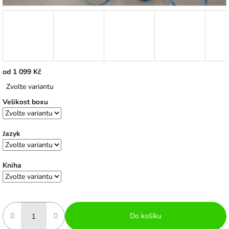
od
1 099 Kč
Měrná
Zvolte variantu
cena:
Velikost boxu
Jazyk
Kniha
Do košíku