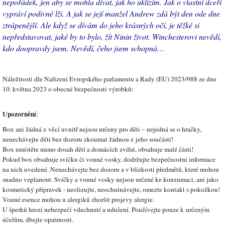
nepo
řádek, jen aby se mohla dívat, jak ho uklízím. Jak o vlastní dceři
vypráví podivné lži. A jak se její manžel Andrew zdá být den ode dne
ztrápenější. Ale když se dívám do jeho krásných očí, je těžké si
nepředstavovat, jaké by to bylo, žít Ninin život. Winchesterovi nevědí,
kdo doopravdy jsem. Nevědí, čeho jsem schopná…
Náležitosti dle Nařízení Evropského parlamentu a Rady (EU) 2023/988 ze dne
10. května 2023 o obecné bezpečnosti výrobků:
Upozornění
:
Box ani žádná z věcí uvnitř nejsou určeny pro děti – nejedná se o hračky,
nenechávejte děti bez dozoru zkoumat žádnou z jeho součástí!
Box umístěte mimo dosah dětí a domácích zvířat, obsahuje malé části!
Pokud box obsahuje svíčku či vonné vosky, dodržujte bezpečnostní informace
na nich uvedené. Nenechávejte bez dozoru a v blízkosti předmětů, které mohou
snadno vzplanout. Svíčky a vonné vosky nejsou určené ke konzumaci, ani jako
kosmetický přípravek - neolizujte, neochutnávejte, omezte kontakt s pokožkou!
Vonné esence mohou u alergiků zhoršit projevy alergie.
U šperků hrozí nebezpečí vdechnutí a udušení. Používejte pouze k určeným
účelům, dbejte opatrnosti.