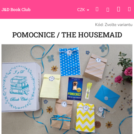
Přejít
Náku
Hledat
M
na
Přihlášení
J&D Book Club
CZK
obsah
koší
Kód:
Zvolte variantu
POMOCNICE / THE HOUSEMAID