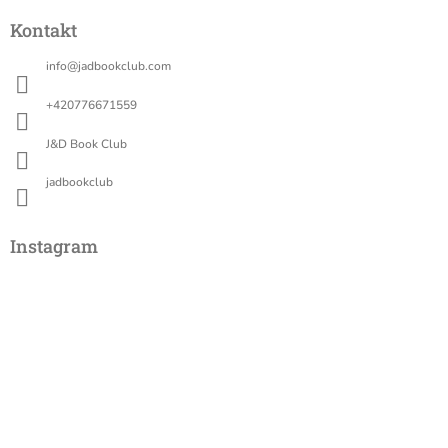
á
Kontakt
p
a
info
@
jadbookclub.com
t
í
+420776671559
J&D Book Club
jadbookclub
Instagram