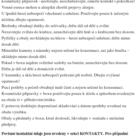
kosmetický přípravek - neolizujte, neochutnávejte, omezte kontakt s pokožkou!
Vonné esence mohou u alergiků zhoršit projevy alergie.
U šperků hrozí nebezpečí vdechnutí a udušení. Používejte pouze k určeným
účelům, dbejte opatrnosti.
Brožurky obsahují drátky do sešívačky, držte dál od dětí a zvířat.
Nezavírejte zvířata do krabice, nenechávejte děti hrát si s krabicemi bez dozoru.
Pytlíčky a obaly nevkládejte na hlavu – hrozí nebezpečí udušení, držte mimo
dosah dětí.
Minerální kameny a náramky nejsou určené ke konzumaci, ani jako hračka –
ukládejte mimo dosah dětí.
Pokud v boxu najdete světelné ozdoby na baterie, nenechávejte bez dozoru.
Držte je dál od dětí a domácích zvířat.
U keramiky a skla hrozí nebezpečí pořezání při rozbití. Dbejte zvýšené
opatrnosti!
Psací potřeby a pečetě obsahují malé části a nejsou určené ke konzumaci.
Kosmetické přípravky v boxu používejte pouze k účelu a způsobem uvedeným
na obalu či v příbalovém letáku.
U potravin dodržujte doporučené skladování a datum spotřeby uvedené na
obalu výrobku.
Obaly a předměty z boxu, které doslouží, likvidujte v souladu s místními
předpisy.
Povinné kontaktní údaje jsou uvedeny v sekci KONTAKTY. Pro případné