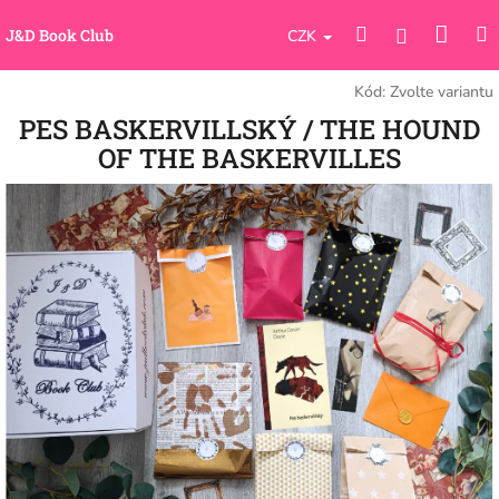
Přejít
Náku
Hledat
M
na
Přihlášení
J&D Book Club
CZK
obsah
koší
Kód:
Zvolte variantu
PES BASKERVILLSKÝ / THE HOUND
OF THE BASKERVILLES