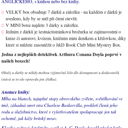
ANGLICKÉHO, s knihou nebo bez knihy.
VELKÝ box obsahuje 7 dárků a záložku - na každém z dárků je
uvedeno, kdy by se měl při čtení otevřít.
V MINI boxu najdete 3 dárky a záložku.
Jedním z dárků je šestnáctistránková brožurka se zajímavostmi o
knize či autorovi, kvízem, knižním mini deníkem a křížovkou, díky
které si můžete zasoutěžit o J&D Book Club Mini Mystery Box.
Jedna z nejlepších detektivek Arthura Conana Doyla poprvé v
našich boxech!
Obaly a dárky se někdy mohou výjimečně lišit dle dostupnosti u dodavatelů
(stává se to ale opravdu jen zřídka).
Anotace knihy:
Mlha na blatech, tajuplné stopy obrovského zvířete, světélkování ve
tmě, záhadná smrt sira Charlese Baskervilla, prokletí členů jeho
rodu a služebnictvo, které s vyšetřovatelem spolupracuje jen tak
ochotně, jak káže britský mrav.
Klasika světové detektivky, v níž si A. C. Doyle dovolil předat žezlo