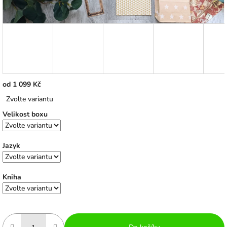
od
1 099 Kč
Měrná
Zvolte variantu
cena:
Velikost boxu
Jazyk
Kniha