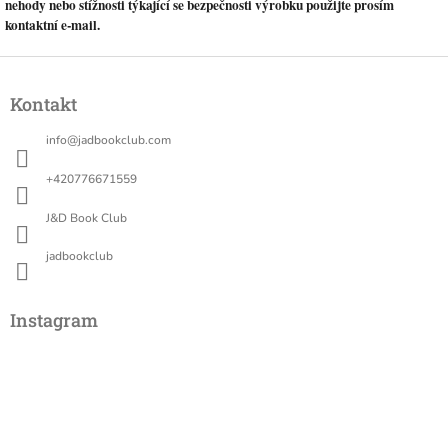
nehody nebo stížnosti týkající se bezpečnosti výrobku použijte prosím
kontaktní e-mail.
Z
á
Kontakt
p
a
info
@
jadbookclub.com
t
í
+420776671559
J&D Book Club
jadbookclub
Instagram