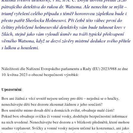
pátrajícího detektiva do rukou dr. Watsona. Ale nenechte se mýlit –
triumf vyřešení celého případu s téměř hororovou zápletkou bude i
přesto patřit Sherlocku Holmesovi. Při četbě této vůbec první do
češtiny přeložené holmesovské detektivky vám bude tuhnout krev v
žilách, stejně jako vám vyloudí úsměv na tváři typické překvapení
věrného Watsona, když se dozví závěry mistrné dedukce svého přítele
s lulkou a houslemi.
Náležitosti dle Nařízení Evropského parlamentu a Rady (EU) 2023/988 ze dne
10. května 2023 o obecné bezpečnosti výrobků:
Upozornění
:
Box ani žádná z věcí uvnitř nejsou určeny pro děti – nejedná se o hračky,
nenechávejte děti bez dozoru zkoumat žádnou z jeho součástí!
Box umístěte mimo dosah dětí a domácích zvířat, obsahuje malé části!
Pokud box obsahuje svíčku či vonné vosky, dodržujte bezpečnostní informace
na nich uvedené. Nenechávejte bez dozoru a v blízkosti předmětů, které mohou
snadno vzplanout. Svíčky a vonné vosky nejsou určené ke konzumaci, ani jako