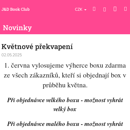
Přejít
Náku
Hledat
M
na
Přihlášení
J&D Book Club
CZK
obsah
koší
Novinky
Květnové překvapení
02.05.2025
1. června vylosujeme výherce boxu zdarma
ze všech zákazníků, kteří si objednají box v
průběhu května.
Při objednávce velkého boxu - možnost vyhrát
velký box
Při objednávce malého boxu - možnost vyhrát