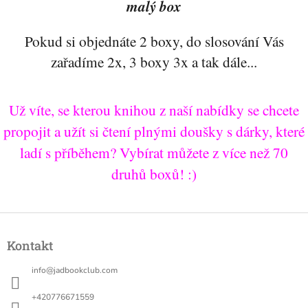
malý box
Pokud si objednáte 2 boxy, do slosování Vás
zařadíme 2x, 3 boxy 3x a tak dále...
Už víte, se kterou knihou z naší nabídky se chcete
propojit a užít si čtení plnými doušky s dárky, které
ladí s příběhem? Vybírat můžete z více než 70
druhů boxů! :)
Z
á
Kontakt
p
a
info
@
jadbookclub.com
t
í
+420776671559