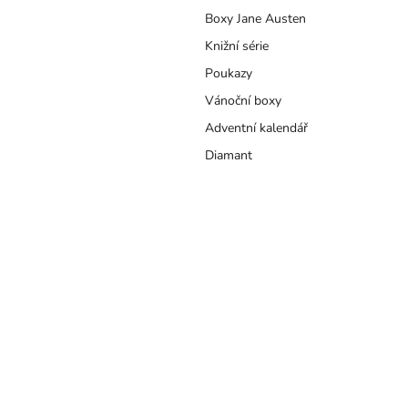
a
Boxy Jane Austen
n
e
Knižní série
l
Poukazy
Vánoční boxy
Adventní kalendář
Diamant