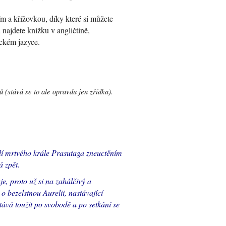
 a křížovkou, díky které si můžete
ajdete knížku v angličtině,
ickém jazyce.
 (stává se to ale opravdu jen zřídka).
dí mrtvého krále Prasutaga zneuctěním
á zpět.
, proto už si na zahálčivý a
 o bezelstnou Aurelii, nastávající
ává toužit po svobodě a po setkání se