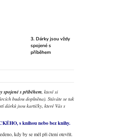
3. Dárky jsou vždy
spojené s
příběhem
ky spojené s příběhem
, které si
árcích budou doplněna). Stáváte se tak
í dárků jsou kartičky, které Vás s
ÉHO, s knihou nebo bez knihy.
eno, kdy by se měl při čtení otevřít.