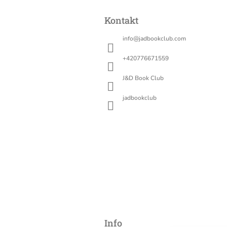
Z
á
Kontakt
p
a
info
@
jadbookclub.com
t
í
+420776671559
J&D Book Club
jadbookclub
Info