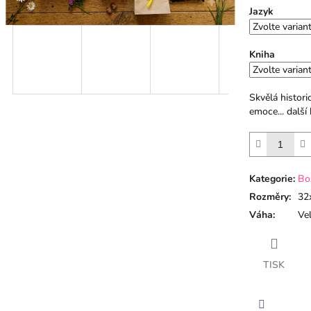
Jazyk
Kniha
Skvělá histori
emoce... další
Kategorie
:
Bo
Rozměry
:
32
Váha
:
Vel
TISK