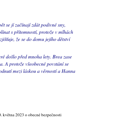
t se jí začínají zdát podivné sny,
olínat s přítomností, protože v mlhách
šťuje, že se do domu jejího dětství
eré došlo před mnoha lety. Brea zase
na. A protože všeobecné povstání se
zhodnutí mezi láskou a věrností a Hanna
0. května 2023 o obecné bezpečnosti