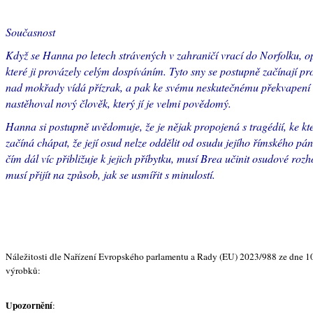
Současnost
Když se Hanna po letech strávených v zahraničí vrací do Norfolku, opě
které ji provázely celým dospíváním. Tyto sny se postupně začínají pr
nad mokřady vídá přízrak, a pak ke svému neskutečnému překvapení zji
nastěhoval nový člověk, který jí je velmi povědomý.
Hanna si postupně uvědomuje, že je nějak propojená s tragédií, ke kt
začíná chápat, že její osud nelze oddělit od osudu jejího římského pá
čím dál víc přibližuje k jejich příbytku, musí Brea učinit osudové ro
musí přijít na způsob, jak se usmířit s minulostí.
Náležitosti dle Nařízení Evropského parlamentu a Rady (EU) 2023/988 ze dne 1
výrobků:
Upozornění
: