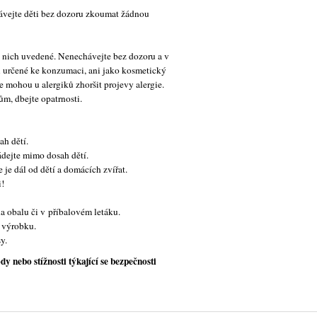
hávejte děti bez dozoru zkoumat žádnou
 nich uvedené. Nenechávejte bez dozoru a v
u určené ke konzumaci, ani jako kosmetický
 mohou u alergiků zhoršit projevy alergie.
m, dbejte opatrnosti.
ah dětí.
dejte mimo dosah dětí.
je dál od dětí a domácích zvířat.
i!
 obalu či v příbalovém letáku.
 výrobku.
y.
nebo stížnosti týkající se bezpečnosti