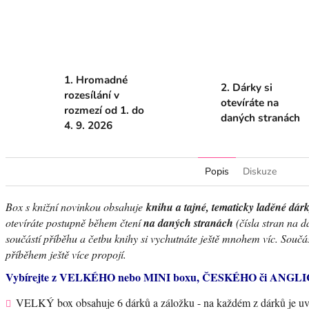
Facebook
1. Hromadné
2. Dárky si
rozesílání v
otevíráte na
rozmezí od 1. do
daných stranách
4. 9. 2026
Popis
Diskuze
Box s knižní novinkou obsahuje
knihu a tajné, tematicky laděné dár
otevíráte postupně během čtení
na daných stranách
(čísla stran na d
součástí příběhu a četbu knihy si vychutnáte ještě mnohem víc. Součást
příběhem ještě více propojí.
Vybírejte z VELKÉHO nebo MINI boxu, ČESKÉHO či ANGLICK
VELKÝ box obsahuje 6 dárků a záložku - na každém z dárků je uved