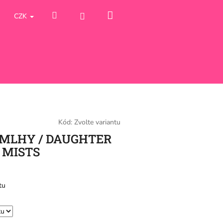
Nákupní
Hledat
Přihlášení
CZK
košík
Kód:
Zvolte variantu
 MLHY / DAUGHTER
 MISTS
tu