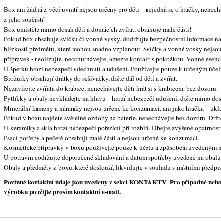
Box ani žádná z věcí uvnitř nejsou určeny pro děti – nejedná se o hračky, nenec
z jeho součástí!
Box umístěte mimo dosah dětí a domácích zvířat, obsahuje malé části!
Pokud box obsahuje svíčku či vonné vosky, dodržujte bezpečnostní informace na
blízkosti předmětů, které mohou snadno vzplanout. Svíčky a vonné vosky nejso
přípravek - neolizujte, neochutnávejte, omezte kontakt s pokožkou! Vonné esence
U šperků hrozí nebezpečí vdechnutí a udušení. Používejte pouze k určeným účelů
Brožurky obsahují drátky do sešívačky, držte dál od dětí a zvířat.
Nezavírejte zvířata do krabice, nenechávejte děti hrát si s krabicemi bez dozoru.
Pytlíčky a obaly nevkládejte na hlavu – hrozí nebezpečí udušení, držte mimo dos
Minerální kameny a náramky nejsou určené ke konzumaci, ani jako hračka – uklá
Pokud v boxu najdete světelné ozdoby na baterie, nenechávejte bez dozoru. Držte 
U keramiky a skla hrozí nebezpečí pořezání při rozbití. Dbejte zvýšené opatrnost
Psací potřeby a pečetě obsahují malé části a nejsou určené ke konzumaci.
Kosmetické přípravky v boxu používejte pouze k účelu a způsobem uvedeným na
U potravin dodržujte doporučené skladování a datum spotřeby uvedené na obalu
Obaly a předměty z boxu, které doslouží, likvidujte v souladu s místními předpis
Povinné kontaktní údaje jsou uvedeny v sekci KONTAKTY. Pro případné nehody 
výrobku použijte prosím kontaktní e-mail.