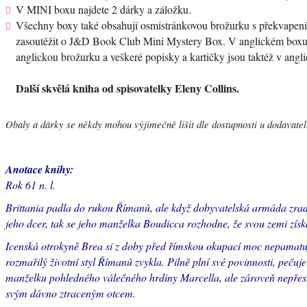
V MINI boxu najdete 2 dárky a záložku.
Všechny boxy také obsahují osmistránkovou brožurku s překvapením
zasoutěžit o J&D Book Club Mini Mystery Box. V anglickém boxu n
anglickou brožurku a veškeré popisky a kartičky jsou taktéž v angl
Další skvělá kniha od spisovatelky Eleny Collins.
Obaly a dárky se někdy mohou výjimečně lišit dle dostupnosti u dodavatelů
Anotace knihy:
Rok 61 n. l.
Brittania padla do rukou Římanů, ale když dobyvatelská armáda zra
jeho dcer, tak se jeho manželka Boudicca rozhodne, že svou zemi získ
Icenská otrokyně Brea si z doby před římskou okupací moc nepamatuje
rozmařilý životní styl Římanů zvykla. Pilně plní své povinnosti, pečuje
manželku pohledného válečného hrdiny Marcella, ale zároveň nepřest
svým dávno ztraceným otcem.