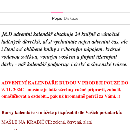
Popis
Diskuze
J&D adventní kalendář obsahuje 24 knižně a vánočně
laděných dárečků, ať si vychutnáte nejen adventní čas, ale
i čtení své oblíbené knihy s výborným nápojem, krásně
voňavou svíčkou, vonným voskem a jinými úžasnými
dárky - náš kalendář podporuje i české a slovenské tvůrce.
ADVENTNÍ KALENDÁŘE BUDOU V PRODEJI POUZE DO
9. 11. 2024! - musíme je totiž všechny ručně připravit, zabalit,
omašličkovat a ozdobit... pak už hromadně pofrčí za Vámi. :)
Barvy kalendáře si můžete přizpůsobit dle Vašich požadavků:
MAŠLE NA KRABIČCE: zelená, červená, zlatá