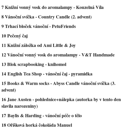
7 Knižní vonný vosk do aromalampy - Kouzelná Víla
8 Vánoční svíčka - Country Candle (2. advent)
9 Trhací bloček vánoční - PetuFriends
10 Pečený čaj
11 Knižní záložka od Ami Little & Joy
12 Vánoční vonný vosk do aromalampy - V&T Handmade
13 Blok scrapbooking - knihomol
14 English Tea Shop - vánoční čaj - pyramidka
15 Books & Warm socks - Abyss Candle vánoční svíčka (3.
advent)
16 Jane Austen - pohlednice+nálepka (autorka by v tento den
slavila narozeniny)
17 Baylis & Harding - vánoční péče o tělo
18 Oříšková horká čokoláda Manuel