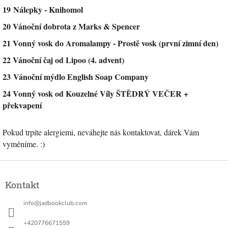
19 Nálepky - Knihomol
20 Vánoční dobrota z Marks & Spencer
21 Vonný vosk do Aromalampy - Prostě vosk (první zimní den)
22 Vánoční čaj od Lipoo (4. advent)
23 Vánoční mýdlo English Soap Company
24 Vonný vosk od Kouzelné Víly ŠTĚDRÝ VEČER +
překvapení
Pokud trpíte alergiemi, neváhejte nás kontaktovat, dárek Vám
vyměníme. :)
Z
á
Kontakt
p
a
info
@
jadbookclub.com
t
í
+420776671559