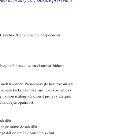
0. května 2023 o obecné bezpečnosti
hávejte děti bez dozoru zkoumat žádnou
 nich uvedené. Nenechávejte bez dozoru a v
u určené ke konzumaci, ani jako kosmetický
 mohou u alergiků zhoršit projevy alergie.
m, dbejte opatrnosti.
ah dětí.
dejte mimo dosah dětí.
je dál od dětí a domácích zvířat.