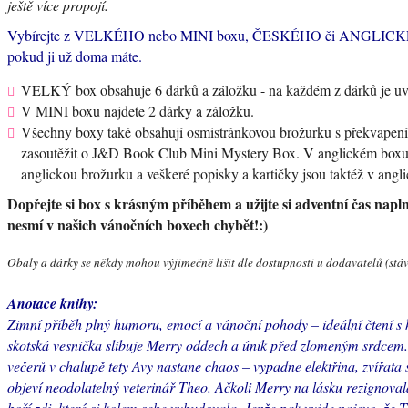
ještě více propojí.
Vybírejte z VELKÉHO nebo MINI boxu, ČESKÉHO či ANGLICKÉHO
pokud ji už doma máte.
VELKÝ box obsahuje 6 dárků a záložku - na každém z dárků je uved
V MINI boxu najdete 2 dárky a záložku.
Všechny boxy také obsahují osmistránkovou brožurku s překvapením
zasoutěžit o J&D Book Club Mini Mystery Box. V anglickém boxu n
anglickou brožurku a veškeré popisky a kartičky jsou taktéž v angl
Dopřejte si box s krásným příběhem a užijte si adventní čas nap
nesmí v našich vánočních boxech chybět!:)
Obaly a dárky se někdy mohou výjimečně lišit dle dostupnosti u dodavatelů (stává
Anotace knihy:
Zimní příběh plný humoru, emocí a vánoční pohody – ideální čtení 
skotská vesnička slibuje Merry oddech a únik před zlomeným srdcem.
večerů v chalupě tety Avy nastane chaos – vypadne elektřina, zvířata
objeví neodolatelný veterinář Theo. Ačkoli Merry na lásku rezignova
boří zdi, které si kolem sebe vybudovala. Jenže pak vyjde najevo, ž