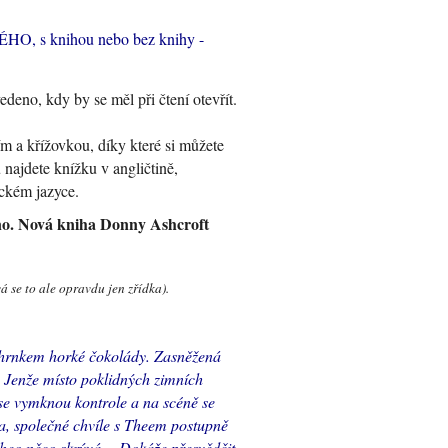
, s knihou nebo bez knihy -
eno, kdy by se měl při čtení otevřít.
 a křížovkou, díky které si můžete
ajdete knížku v angličtině,
ickém jazyce.
lno. Nová kniha Donny Ashcroft
 se to ale opravdu jen zřídka).
s hrnkem horké čokolády. Zasněžená
 Jenže místo poklidných zimních
 se vymknou kontrole a na scéně se
la, společné chvíle s Theem postupně
e Theo něco skrývá… Dokáže přesvědčit