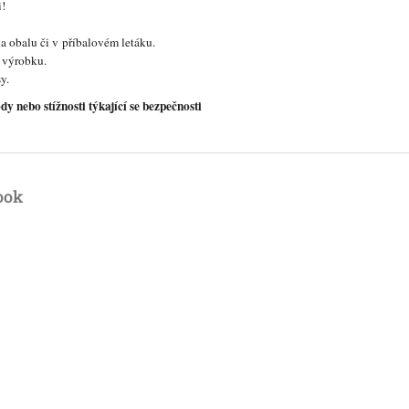
i!
 obalu či v příbalovém letáku.
 výrobku.
y.
nebo stížnosti týkající se bezpečnosti
ook