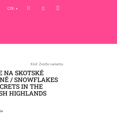
Nákupní
Hledat
Přihlášení
CZK
košík
Kód:
Zvolte variantu
E NA SKOTSKÉ
NĚ / SNOWFLAKES
CRETS IN THE
SH HIGHLANDS
tu