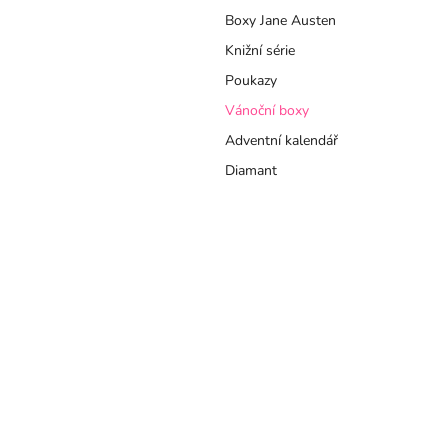
a
Boxy Jane Austen
n
e
Knižní série
l
Poukazy
Vánoční boxy
Adventní kalendář
Diamant