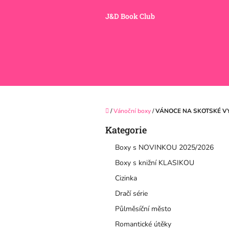
Přejít
na
J&D Book Club
obsah
Domů
/
Vánoční boxy
/
VÁNOCE NA SKOTSKÉ VY
P
Kategorie
Přeskočit
o
kategorie
s
Boxy s NOVINKOU 2025/2026
t
Boxy s knižní KLASIKOU
r
a
Cizinka
n
Dračí série
n
í
Půlměsíční město
p
Romantické útěky