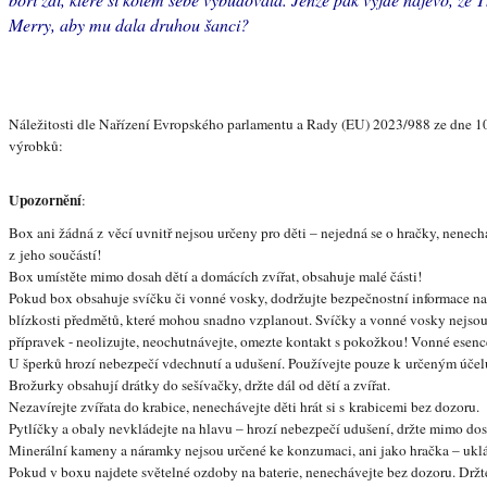
Merry, aby mu dala druhou šanci?
Náležitosti dle Nařízení Evropského parlamentu a Rady (EU) 2023/988 ze dne 1
výrobků:
Upozornění
:
Box ani žádná z věcí uvnitř nejsou určeny pro děti – nejedná se o hračky, nenec
z jeho součástí!
Box umístěte mimo dosah dětí a domácích zvířat, obsahuje malé části!
Pokud box obsahuje svíčku či vonné vosky, dodržujte bezpečnostní informace na
blízkosti předmětů, které mohou snadno vzplanout. Svíčky a vonné vosky nejso
přípravek - neolizujte, neochutnávejte, omezte kontakt s pokožkou! Vonné esence
U šperků hrozí nebezpečí vdechnutí a udušení. Používejte pouze k určeným účelů
Brožurky obsahují drátky do sešívačky, držte dál od dětí a zvířat.
Nezavírejte zvířata do krabice, nenechávejte děti hrát si s krabicemi bez dozoru.
Pytlíčky a obaly nevkládejte na hlavu – hrozí nebezpečí udušení, držte mimo dos
Minerální kameny a náramky nejsou určené ke konzumaci, ani jako hračka – uklá
Pokud v boxu najdete světelné ozdoby na baterie, nenechávejte bez dozoru. Držte 