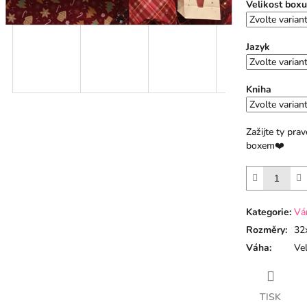
Velikost boxu
Jazyk
Kniha
Zažijte ty pr
boxem❤️
Kategorie
:
Vá
Rozměry
:
32
Váha
:
Vel
TISK