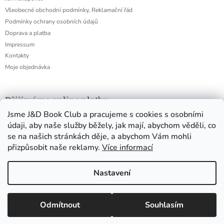
Všeobecné obchodní podmínky, Reklamační řád
Podmínky ochrany osobních údajů
Doprava a platba
Impressum
Kontakty
Moje objednávka
Přijímáme online platby
Jsme J&D Book Club a pracujeme s cookies s osobními
údaji, aby naše služby běžely, jak mají, abychom věděli, co
se na našich stránkách děje, a abychom Vám mohli
přizpůsobit naše reklamy.
Více informací
Nastavení
Všechny boxy objednané v rozmezí od 15. 7. do 14. 8. 2026 rozesíláme
Odmítnout
Souhlasím
Copyright 2026
J&D Book Club
. Všechna práva vyhrazena.
Vytvořil Shoptet
1. až 4. 9. 2026!!! VELKÉ BOXY LZE ZAKOUPIT I BEZ KNIHY, POKUD JI
Upravit nastavení cookies
UŽ DOMA MÁTE.