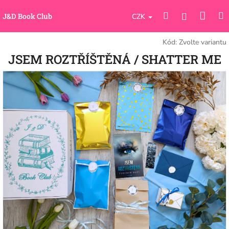
Přejít
Náku
Hledat
M
na
Přihlášení
J&D Book Club
CZK
obsah
koší
Kód:
Zvolte variantu
JSEM ROZTŘÍŠTĚNÁ / SHATTER ME