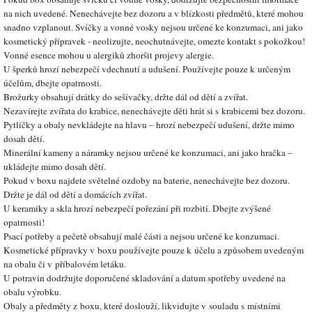
na nich uvedené. Nenechávejte bez dozoru a v blízkosti předmětů, které mohou
snadno vzplanout. Svíčky a vonné vosky nejsou určené ke konzumaci, ani jako
kosmetický přípravek - neolizujte, neochutnávejte, omezte kontakt s pokožkou!
Vonné esence mohou u alergiků zhoršit projevy alergie.
U šperků hrozí nebezpečí vdechnutí a udušení. Používejte pouze k určeným
účelům, dbejte opatrnosti.
Brožurky obsahují drátky do sešívačky, držte dál od dětí a zvířat.
Nezavírejte zvířata do krabice, nenechávejte děti hrát si s krabicemi bez dozoru.
Pytlíčky a obaly nevkládejte na hlavu – hrozí nebezpečí udušení, držte mimo
dosah dětí.
Minerální kameny a náramky nejsou určené ke konzumaci, ani jako hračka –
ukládejte mimo dosah dětí.
Pokud v boxu najdete světelné ozdoby na baterie, nenechávejte bez dozoru.
Držte je dál od dětí a domácích zvířat.
U keramiky a skla hrozí nebezpečí pořezání při rozbití. Dbejte zvýšené
opatrnosti!
Psací potřeby a pečetě obsahují malé části a nejsou určené ke konzumaci.
Kosmetické přípravky v boxu používejte pouze k účelu a způsobem uvedeným
na obalu či v příbalovém letáku.
U potravin dodržujte doporučené skladování a datum spotřeby uvedené na
obalu výrobku.
Obaly a předměty z boxu, které doslouží, likvidujte v souladu s místními