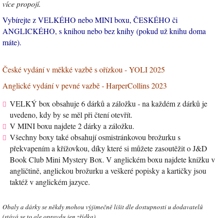
více propojí.
Vybírejte z VELKÉHO nebo MINI boxu, ČESKÉHO či
ANGLICKÉHO, s knihou nebo bez knihy (pokud už knihu doma
máte).
České vydání v měkké vazbě s ořízkou - YOLI 2025
Anglické vydání v pevné vazbě -
HarperCollins 2023
VELKÝ box obsahuje 6 dárků a záložku - na každém z dárků je
uvedeno, kdy by se měl při čtení otevřít.
V MINI boxu najdete 2 dárky a záložku.
Všechny boxy také obsahují osmistránkovou brožurku s
překvapením a křížovkou, díky které si můžete zasoutěžit o J&D
Book Club Mini Mystery Box. V anglickém boxu najdete knížku v
angličtině, anglickou brožurku a veškeré popisky a kartičky jsou
taktéž v anglickém jazyce.
Obaly a dárky se někdy mohou výjimečně lišit dle dostupnosti u dodavatelů
(stává se to ale opravdu jen zřídka).