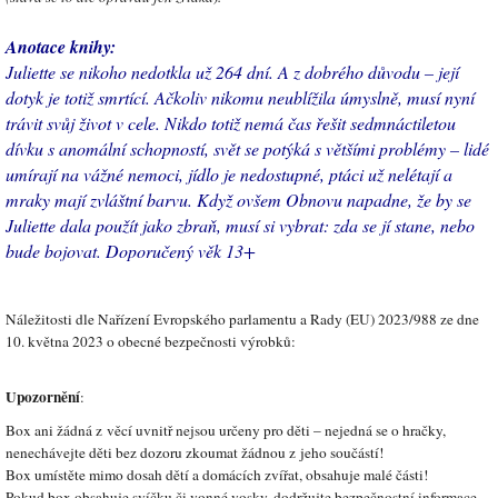
Anotace knihy:
Juliette se nikoho nedotkla už 264 dní. A z dobrého důvodu – její
dotyk je totiž smrtící. Ačkoliv nikomu neublížila úmyslně, musí nyní
trávit svůj život v cele. Nikdo totiž nemá čas řešit sedmnáctiletou
dívku s anomální schopností, svět se potýká s většími problémy – lidé
umírají na vážné nemoci, jídlo je nedostupné, ptáci už nelétají a
mraky mají zvláštní barvu. Když ovšem Obnovu napadne, že by se
Juliette dala použít jako zbraň, musí si vybrat: zda se jí stane, nebo
bude bojovat. Doporučený věk 13+
Náležitosti dle Nařízení Evropského parlamentu a Rady (EU) 2023/988 ze dne
10. května 2023 o obecné bezpečnosti výrobků:
Upozornění
:
Box ani žádná z věcí uvnitř nejsou určeny pro děti – nejedná se o hračky,
nenechávejte děti bez dozoru zkoumat žádnou z jeho součástí!
Box umístěte mimo dosah dětí a domácích zvířat, obsahuje malé části!
Pokud box obsahuje svíčku či vonné vosky, dodržujte bezpečnostní informace