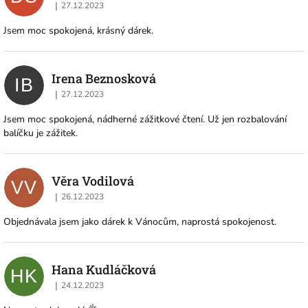
|
27.12.2023
Hodnocení obchodu je 5 z 5 hvězdiček.
Jsem moc spokojená, krásný dárek.
Irena Beznosková
IB
|
27.12.2023
Hodnocení obchodu je 5 z 5 hvězdiček.
Jsem moc spokojená, nádherné zážitkové čtení. Už jen rozbalování
balíčku je zážitek.
Věra Vodilová
VV
|
26.12.2023
Hodnocení obchodu je 5 z 5 hvězdiček.
Objednávala jsem jako dárek k Vánocům, naprostá spokojenost.
Hana Kudláčková
HK
|
24.12.2023
Hodnocení obchodu je 5 z 5 hvězdiček.