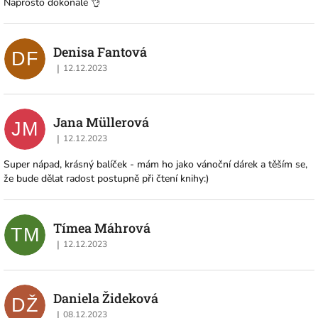
Naprosto dokonalé 👌
Denisa Fantová
DF
|
12.12.2023
Hodnocení obchodu je 5 z 5 hvězdiček.
Jana Müllerová
JM
|
12.12.2023
Hodnocení obchodu je 5 z 5 hvězdiček.
Super nápad, krásný balíček - mám ho jako vánoční dárek a těším se,
že bude dělat radost postupně při čtení knihy:)
Tímea Máhrová
TM
|
12.12.2023
Hodnocení obchodu je 5 z 5 hvězdiček.
Daniela Žideková
DŽ
|
08.12.2023