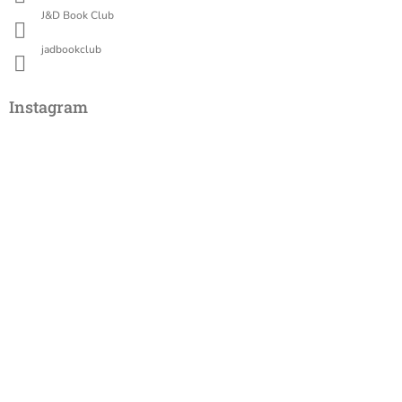
v
J&D Book Club
ý
p
jadbookclub
i
s
u
Instagram