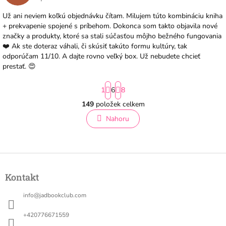
Hodnocení obchodu je 5 z 5 hvězdiček.
Už ani neviem koľkú objednávku čítam. Milujem túto kombináciu kniha
+ prekvapenie spojené s príbehom. Dokonca som takto objavila nové
značky a produkty, ktoré sa stali súčasťou môjho bežného fungovania
❤️ Ak ste doteraz váhali, či skúsiť takúto formu kultúry, tak
odporúčam 11/10. A dajte rovno veľký box. Už nebudete chcieť
prestať. 😍
S
1
6
8
t
r
149
položek celkem
O
á
v
Nahoru
n
l
k
á
o
v
d
á
a
Z
n
c
á
í
í
Kontakt
p
p
a
r
info
@
jadbookclub.com
t
v
í
k
+420776671559
y