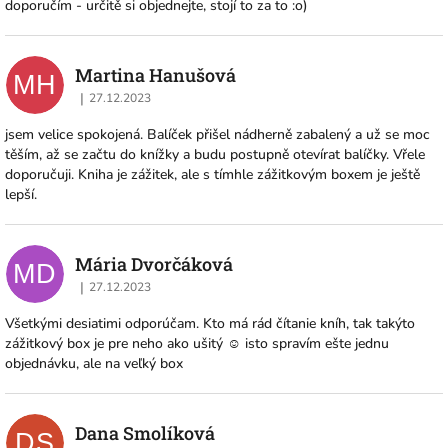
doporučím - určitě si objednejte, stojí to za to :o)
Martina Hanušová
MH
|
27.12.2023
Hodnocení obchodu je 5 z 5 hvězdiček.
jsem velice spokojená. Balíček přišel nádherně zabalený a už se moc
těším, až se začtu do knížky a budu postupně otevírat balíčky. Vřele
doporučuji. Kniha je zážitek, ale s tímhle zážitkovým boxem je ještě
lepší.
Mária Dvorčáková
MD
|
27.12.2023
Hodnocení obchodu je 5 z 5 hvězdiček.
Všetkými desiatimi odporúčam. Kto má rád čítanie kníh, tak takýto
zážitkový box je pre neho ako ušitý ☺️ isto spravím ešte jednu
objednávku, ale na veľký box
Dana Smolíková
DS