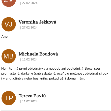
|
27.02.2024
Hodnocení obchodu je 5 z 5 hvězdiček.
Veronika Ježková
VJ
|
27.02.2024
Hodnocení obchodu je 5 z 5 hvězdiček.
Ano
Michaela Boudová
MB
|
12.02.2024
Hodnocení obchodu je 5 z 5 hvězdiček.
Není to má první objednávka a nebude ani poslední. :) Boxy jsou
promyšlené, dárky krásně zabalené, oceňuju možnost objednat si box
i v angličtině a nebo bez knihy, pokud už jí doma mám.
Tereza Pavlů
TP
|
11.02.2024
Hodnocení obchodu je 5 z 5 hvězdiček.