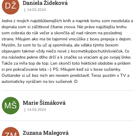
p
Daniela Žideková
DŽ
i
|
14.03.2024
Hodnocení obchodu je 5 z 5 hvězdiček.
s
h
Jedna z mojich najobľúbenejších kníh a napriek tomu som neodolala a
o
dopriala som si zážitkové čítanie znova. Nie práve najútlejšiu knihu
som zobrala do rúk večer a skončila až nad ránom na poslednej
d
strane. Milujem ako ma tie tajomné vrecúška z boxu prepoja s dejom.
n
Myslím, že som to tu už aj spomínala, ale vďaka týmto boxom
o
objavujem takmer vždy niečo nové z kozmetiky/pochutín/sviečok, čo
c
ma následne pekne dlho drží a k značke sa vraciam aj po svojej linke.
e
Takže za mňa top de top. Len skončí toto hektické obdobie a prídem
n
si pre pokračovanie leta :-) PS: Milujem keď sú v boxe sušienky.
í
Outlander si už bez nich ani neviem predstaviť. Teraz pustím v TV a
automaticky vyrážam na lov sušienok :D
Marie Šimáková
MŠ
|
14.03.2024
Hodnocení obchodu je 5 z 5 hvězdiček.
Zuzana Malegová
ZM