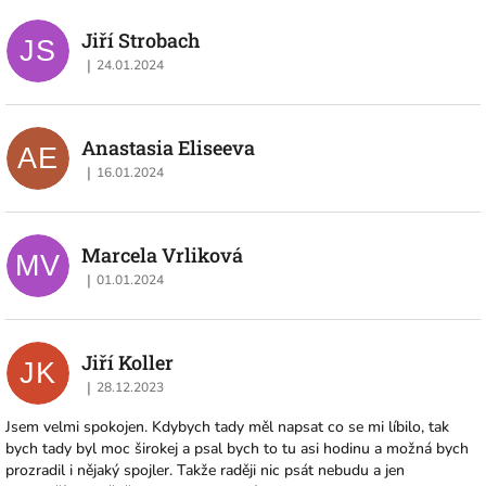
Jiří Strobach
JS
|
24.01.2024
Hodnocení obchodu je 5 z 5 hvězdiček.
Anastasia Eliseeva
AE
|
16.01.2024
Hodnocení obchodu je 5 z 5 hvězdiček.
Marcela Vrliková
MV
|
01.01.2024
Hodnocení obchodu je 5 z 5 hvězdiček.
Jiří Koller
JK
|
28.12.2023
Hodnocení obchodu je 5 z 5 hvězdiček.
Jsem velmi spokojen. Kdybych tady měl napsat co se mi líbilo, tak
bych tady byl moc širokej a psal bych to tu asi hodinu a možná bych
prozradil i nějaký spojler. Takže raději nic psát nebudu a jen